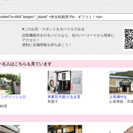
■
このお店・スポットをモバイルでみる
読取機能付きのモバイルなら、右のバーコードから簡単に
アクセス！
便利に店舗情報を持ち歩こう！
いる人はこちらも見ています
イングリッシュロ
本家豆大福 だるま堂
上長瀬やな
和菓子
お食事処・和
料理