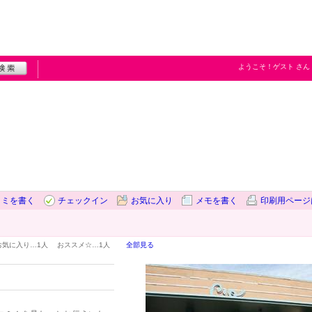
ようこそ！
ゲスト
さん
コミを書く
チェックイン
お気に入り
メモを書く
印刷用ページ
お気に入り…
1人
おススメ☆…
1人
全部見る