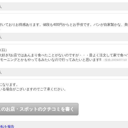
人
付いておりお得感あります。値段も400円からとお手頃です。パンが自家製かな、美
4）
人
.11）
好き!!お店ではあんまり食べたことがないのですが・・・昔よく注文して家で食べ
^モーニングとかもやってるみたいなので行ってみたいと思います!!
（投稿:2009/07/1
人
になります。
いる場合がございますのでご了承ください。
このお店・スポットのクチコミを書く
移転を報告