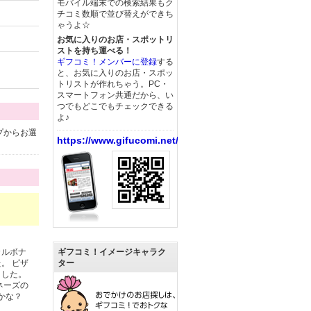
モバイル端末での検索結果もク
チコミ数順で並び替えができち
ゃうよ☆
お気に入りのお店・スポットリ
ストを持ち運べる！
ギフコミ！メンバーに登録
する
と、お気に入りのお店・スポッ
トリストが作れちゃう。PC・
スマートフォン共通だから、い
つでもどこでもチェックできる
よ♪
プからお選
https://www.gifucomi.net/
カルボナ
ギフコミ！イメージキャラク
。 ピザ
ター
ました。
ネーズの
かな？