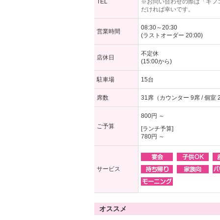
TEL
※お問い合わせの際は「ギフ
だければ幸いです。
08:30～20:30
営業時間
(ラストオーダー 20:00)
不定休
店休日
(15:00から)
駐車場
15台
席数
31席（カウンター 9席 / 個室 
800円 ～
ご予算
[ランチ予算]
780円 ～
サービス
オススメ