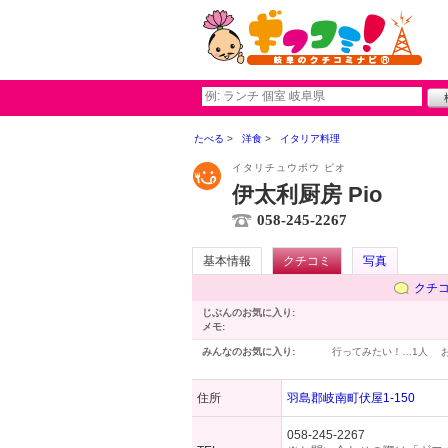
たべる
洋食
イタリア料理
イタリチュウボウ ピオ
伊太利厨房 Pio
058-245-2267
基本情報
クチコミ
写真
クチ
じぶんのお気に入り:
メモ:
みんなのお気に入り:
行ってみたい！…
1人
住所
羽島郡岐南町伏屋1-150
058-245-2267