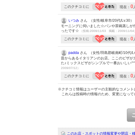
0
このクチコミに
現在：
いつみ
さん （女性/岐阜市/20代/Lv.30）
モーニングに伺いました☆パンや茶碗蒸しが
ったです☆
（投稿:2009/11/03 掲載：2009/11/0
0
このクチコミに
現在：
padda
さん （女性/羽島郡岐南町/10代/Lv
昔からあるイタリアンのお店。ここのピザが大
た♪ミックスピザがシンプルで一番おいしい^
2009/07/12）
0
このクチコミに
現在：
※クチコミ情報はユーザーの主観的なコメント
これらは投稿時の情報のため、変更になって
このお店・スポットの情報変更や閉店・