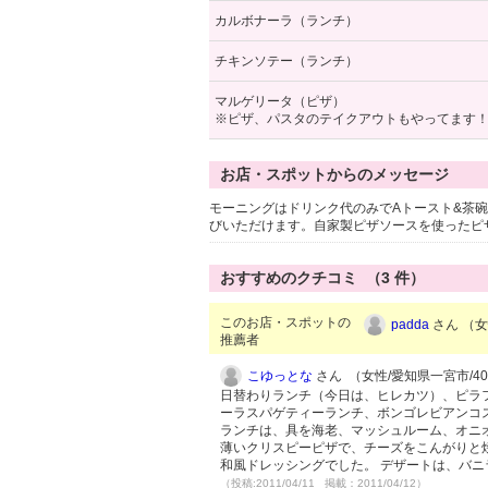
カルボナーラ（ランチ）
チキンソテー（ランチ）
マルゲリータ（ピザ）
※ピザ、パスタのテイクアウトもやってます
お店・スポットからのメッセージ
モーニングはドリンク代のみでAトースト&茶
びいただけます。自家製ピザソースを使ったピ
おすすめのクチコミ （
3
件）
このお店・スポットの
padda
さん （女性
推薦者
こゆっとな
さん （女性/愛知県一宮市/40代
日替わりランチ（今日は、ヒレカツ）、ピラ
ーラスパゲティーランチ、ボンゴレビアンコ
ランチは、具を海老、マッシュルーム、オニ
薄いクリスピーピザで、チーズをこんがりと
和風ドレッシングでした。 デザートは、バニ
（投稿:2011/04/11 掲載：2011/04/12）