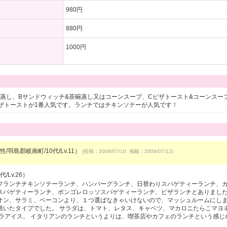
980円
880円
1000円
！
碗蒸し、Bサンドウィッチ&茶碗蒸し又はコーンスープ、Cピザトースト&コーンスー
ザトーストが1番人気です。ランチではチキンソテーが人気です！
/羽島郡岐南町/10代/Lv.11）
(投稿：2009/07/10 掲載：2009/07/12)
/Lv.26）
フランチチキンソテーランチ、ハンバーグランチ、日替わりスパゲティーランチ、
スパゲティーランチ、ボンゴレロッソスパゲティーランチ、ピザランチとありました
オン、サラミ、ベーコンより、１つ選ばなきゃいけないので、マッシュルームにし
焼いたタイプでした。 サラダは、トマト、レタス、キャベツ、マカロニたらこマヨ
ラアイス。 イタリアンのランチというよりは、喫茶店やカフェのランチという感じ