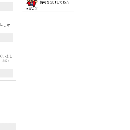
味しか
ていまし
0 掲載：