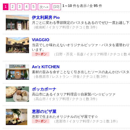
1～10
件を表示 / 全
95
件
1
2
3
4
5
[10]
次へ»
伊太利厨房 Pio
月ごとに変わる季節限定のパスタもあるのでぜひ一度お越し下
（岐南町 / イタリア料理 / クチコミ数 3件）
VIAGGIO
当店でしか味わえないオリジナルピッツァ・パスタを週替わり
います。
（日野・芥見・長森 / イタリア料理 / クチコミ数 
An'z KITCHEN
素材の旨みを余すことなく引き出したソースのあんかけパスタ
（各務原市 / レストラン・洋食 / クチコミ数 3件）
ボッカボーナ
高山市にあるイタリア料理店☆自家製パン☆ピッツァ
（高山市 / イタリア料理 / クチコミ数 3件）
恵那のピザ屋
恵那で生まれたオリジナルのピザ屋です☆
（恵那市 / イタリア料理 / クチコミ数 1件）