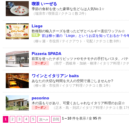
喫茶 いーぜる
季節の食材を使った豪華な生どらは人気No.1☆
（瑞浪市 / 喫茶店 / クチコミ数 2件）
Liege
数種類の輸入チーズを使ったピザとベルギー直伝ワッフル☆
皆は柳ヶ瀬の「Liege」というお店を知っておるか？今年
（柳ヶ瀬・市役所 / テイクアウト・宅配 / クチコミ数 8件）
Pizzeria SPADA
薪窯を使ったナポリピッツァやモチモチの手打ちパスタ、パテ
（県庁・西岐阜・加納・柳津 / イタリア料理 / クチ
ワインとイタリアン baits
あなたの大切な時間を大人の空間で過ごしませんか?
（柳ヶ瀬・市役所 / イタリア料理 / クチコミ数 1件）
pecorino
木の温もりがあり、可愛くおしゃれなイタリア料理のお店☆
（正木・島・則武 / イタリア料理 / クチコミ数 17
1～10
件を表示 / 全
95
件
1
2
3
4
5
[10]
次へ»