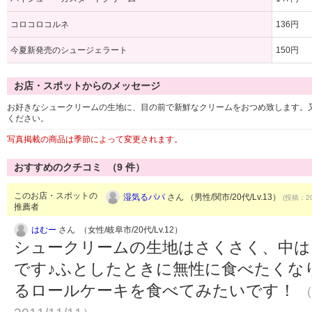
コロコロコルネ
136円
今夏新発売のシュージェラート
150円
お店・スポットからのメッセージ
お好きなシュークリームの生地に、目の前で新鮮なクリームをおつめ致します。
ください。
写真掲載の商品は季節によって変更されます。
おすすめのクチコミ （
9
件）
このお店・スポットの
湿気るパパ
さん （男性/関市/20代/Lv.13）
(投稿：20
推薦者
はむー
さん （女性/岐阜市/20代/Lv.12）
シュークリームの生地はさくさく、中は
です♪ふとしたときに無性に食べたくな
るロールケーキを食べてみたいです！
（