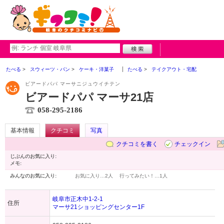
たべる
スウィーツ・パン
ケーキ・洋菓子
たべる
テイクアウト・宅配
ビアードパパ マーサニジュウイチテン
ビアードパパ マーサ21店
058-295-2186
基本情報
クチコミ
写真
クチコミを書く
チェックイン
じぶんのお気に入り:
メモ:
みんなのお気に入り:
お気に入り…
2人
行ってみたい！…
1人
岐阜市正木中1-2-1
住所
マーサ21ショッピングセンター1F