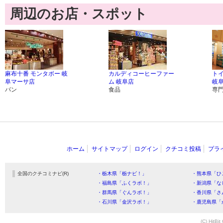
周辺のお店・スポット
麻布十番 モンタボー 岐
カルディコーヒーファー
ト
阜マーサ店
ム 岐阜店
岐
パン
食品
専
ホーム
サイトマップ
ログイン
クチコミ投稿
プラ
全国のクチコミナビ(R)
・栃木県「栃ナビ！」
・熊本県「ひ
・福島県「ふくラボ！」
・新潟県「な
・群馬県「ぐんラボ！」
・香川県「さ
・石川県「金沢ラボ！」
・鹿児島県「
(C) HitBit