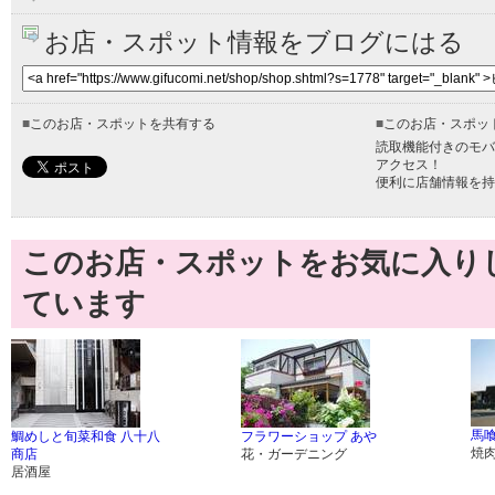
お店・スポット情報をブログにはる
■
このお店・スポットを共有する
■
このお店・スポッ
読取機能付きのモバ
アクセス！
便利に店舗情報を持
このお店・スポットをお気に入り
ています
馬喰
鯛めしと旬菜和食 八十八
フラワーショップ あや
焼
商店
花・ガーデニング
居酒屋