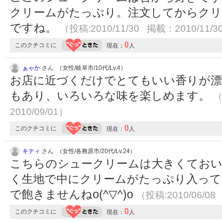
クリームがたっぷり。注文してからク
ですね。
（投稿:2010/11/30 掲載：2010/11/3
0
このクチコミに
現在：
人
ぁゃか
さん （女性/岐阜市/10代/Lv.4）
お店に近づくだけでとてもいい香りが漂
もあり、いろいろな味を楽しめます。
（
2010/09/01）
0
このクチコミに
現在：
人
キティ
さん （女性/各務原市/20代/Lv.24）
こちらのシュークリームは大きくておいしく
く生地で中にクリームがたっぷり入って
で飽きませんねo(^▽^)o
（投稿:2010/06/08
0
このクチコミに
現在：
人