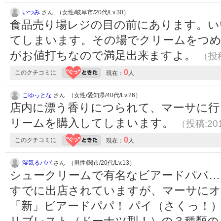
いつみ
さん （女性/岐阜市/20代/Lv.30）
食品売り場レジの目の前にあります。い
てしまいます。その場でクリームをつめ
がお値打ちなので満足出来ますよ。
（投稿
0
このクチコミに
現在：
人
こゆっとな
さん （女性/愛知県/40代/Lv.26）
店内に漂う香りにつられて、マーサに行
リームを購入してしまいます。
（投稿:201
0
このクチコミに
現在：
人
湿気るパパ
さん （男性/関市/20代/Lv.13）
シュークリームで有名なビアードパパ…
すでに出店されていますが、マーサにオ
「新」ビアードパパ！ パイ（さくっ！