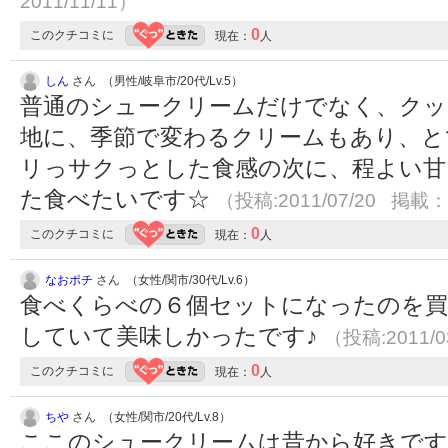
2011/11/11）
0
このクチコミに
現在：
人
しん
さん （男性/岐阜市/20代/Lv.5）
普通のシュークリームだけでなく、クッ
地に、季節で変わるクリームもあり、と
リっサクっとした食感の次に、程よい甘
た食べたいです☆
（投稿:2011/07/20 掲載：2
0
このクチコミに
現在：
人
なおポチ
さん （女性/関市/30代/Lv.6）
食べくらべの６個セットになったのを
していて美味しかったです♪
（投稿:2011/0
0
このクチコミに
現在：
人
ちや
さん （女性/関市/20代/Lv.8）
ここのシュークリームは昔から好きです