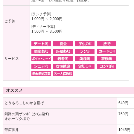
燵）4室 その他掘り炬燵、お座敷。
[ランチ予算]
1,000円 ～ 2,000円
ご予算
[ディナー予算]
1,500円 ～ 3,500円
サービス
オススメ
とうもろこしのかき揚げ
649円
釧路の鶏ザンギ（から揚げ）
759円
オホーツク塩で
帯広豚丼
1045円