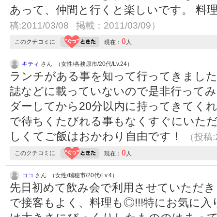
あって、仲間と行くと楽しいです。 料
稿:2011/03/08 掲載：2011/03/09）
0
このクチコミに
現在：
人
キティ
さん （女性/各務原市/20代/Lv.24）
ランチがある事を知って行ってきました
誌などに載っていないので是非行ってみ
ダーしてから20分以内に持ってきてく
で待ちくたびれる事もなくすぐにいただ
しくてご飯はおかわり自由です！
（投稿:2
0
このクチコミに
現在：
人
ココ
さん （女性/瑞穂市/20代/Lv.4）
先日初めて飲み会で利用させていただき
で接客もよく、料理も◎!!!特にお気に入り