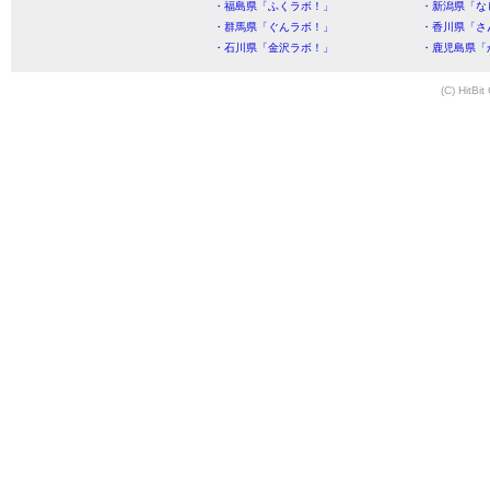
・福島県「ふくラボ！」
・新潟県「な
・群馬県「ぐんラボ！」
・香川県「さ
・石川県「金沢ラボ！」
・鹿児島県「
(C) HitBit