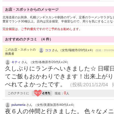
お店・スポットからのメッセージ
北海道産のお刺身、札幌ジンギスカンや釧路のザンギ、定番のラーメンサラダな
豊富でランチ30種以上。店内は完全個室、半個室なので、周りを気にすることな
完全個室は、ご予約優先ですのでご予約をお勧めします。
おすすめのクチコミ （
4
件）
このお店・スポットの
ココ
さん （女性/瑞穂市/20代/Lv.4）
(投稿：2010/09
推薦者
キティ
さん （女性/各務原市/20代/Lv.24）
久しぶりにランチへいきました☆ 日曜
てご飯もおかわりできます！出来上がり
べれてよかったです。
（投稿:2011/12/04 
0
このクチコミに
現在：
人
pulumeria
さん （女性/美濃加茂市/40代/Lv.4）
夜６人の仲間と行きました。 色々なメ