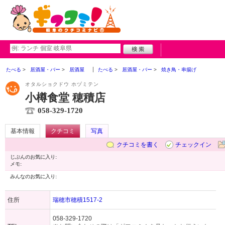
たべる
居酒屋・バー
居酒屋
たべる
居酒屋・バー
焼き鳥・串揚げ
オタルショクドウ ホヅミテン
小樽食堂 穂積店
058-329-1720
基本情報
クチコミ
写真
クチコミを書く
チェックイン
じぶんのお気に入り:
メモ:
みんなのお気に入り:
住所
瑞穂市穂積1517-2
058-329-1720