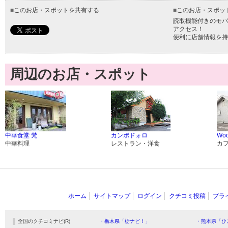
■
このお店・スポットを共有する
■
このお店・スポッ
読取機能付きのモバ
アクセス！
便利に店舗情報を持
周辺のお店・スポット
中華食堂 梵
カンポドォロ
Woo
中華料理
レストラン・洋食
カ
ホーム
サイトマップ
ログイン
クチコミ投稿
プラ
全国のクチコミナビ(R)
・栃木県「栃ナビ！」
・熊本県「ひ