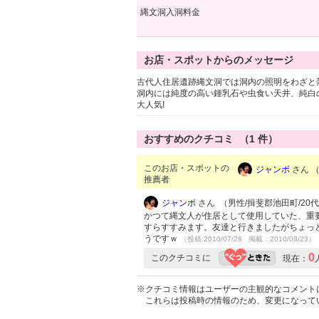
縄文洞入洞料金
お店・スポットからのメッセージ
古代人住居遺跡縄文洞では洞内の照明をわざと
洞内には純度の高い鍾乳石や虫食い天井、純白
大人気!
おすすめのクチコミ （
1
件）
このお店・スポットの
ジャンボ
さん （
推薦者
ジャンボ
さん （男性/揖斐郡池田町/20代/
かつて縄文人が住居として使用していた、重
すらすすみます。友達と行きましたがちょっ
うですｗ
（投稿:2010/07/28 掲載：2010/08/23）
0
このクチコミに
現在：
※クチコミ情報はユーザーの主観的なコメント
これらは投稿時の情報のため、変更になって