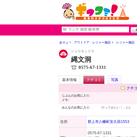
あそぶ
アウトドア・レジャー施設
レジャー施設
ジョウモンドウ
縄文洞
0575-67-1331
基本情報
クチコミ
写真
クチ
じぶんのお気に入り:
メモ:
みんなのお気に入り:
行ってみたい！…
1人
住所
郡上市八幡町安久田1553
0575-67-1331