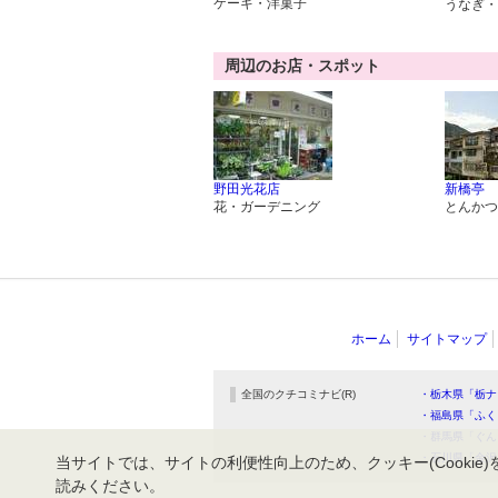
ケーキ・洋菓子
うなぎ・
周辺のお店・スポット
野田光花店
新橋亭
花・ガーデニング
とんかつ
ホーム
サイトマップ
全国のクチコミナビ(R)
・栃木県「栃ナ
・福島県「ふく
・群馬県「ぐん
・石川県「金沢
当サイトでは、サイトの利便性向上のため、クッキー(Cookie)
読みください。