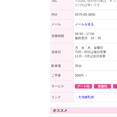
TEL
※お問い合わせの際は「ギフ
だければ幸いです。
FAX
0575-65-3950
メール
メールを送る
09:30～17:00
営業時間
最終受付 16：30
月、水、木、金曜日
店休日
7/20～8/31は毎日営業
11月～3月は全日休業
駐車場
30台
ご予算
500円 ～
サービス
リンク
・大滝鍾乳洞
オススメ