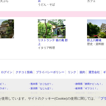
店
天ぷら
カフェ
うどん・そば
リストランテ 雀の庵 郡
郡上八幡城
上
歴史・資料館
イタリア料理
ログイン
クチコミ投稿
プライバシーポリシー
リンク
規約
運営会社
ギ
ビ！」
・熊本県「ひごなび！」
・静岡県「静岡ナビっち！」
ラボ！」
・新潟県「なじらぼ！」
・岐阜県「ギフコミ！」
ラボ！」
・香川県「さんラボ！」
・神奈川県「湘南ナビ！」
ラボ！」
・鹿児島県「かごぶら！」
・埼玉県北部地域「彩北なび
を使用しています。サイトのクッキー(Cookie)の使用に関しては、「
プ