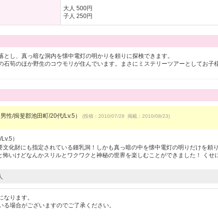
大人 500円
子人 250円
落とし、真っ暗な洞内を懐中電灯の明かりを頼りに探検できます。
の石筍のほか野生のコウモリが住んでいます。まさにミステリーツアーとしてお子
男性/揖斐郡池田町/20代/Lv.5）
(投稿：2010/07/28 掲載：2010/08/23)
Lv.5）
要文化財にも指定されている鍾乳洞！しかも真っ暗の中を懐中電灯の明りだけを頼
と怖いけどなんかスリルとワクワクと神秘の世界を楽しむことができました！ くせ
人
になります。
いる場合がございますのでご了承ください。