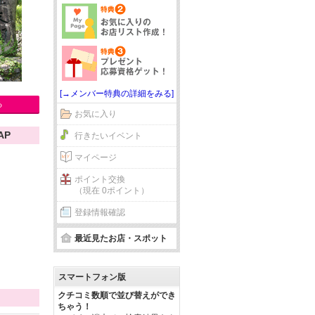
[→メンバー特典の詳細をみる]
る
お気に入り
AP
行きたいイベント
マイページ
ポイント交換
（現在 0ポイント）
登録情報確認
最近見たお店・スポット
スマートフォン版
クチコミ数順で並び替えができ
ちゃう！