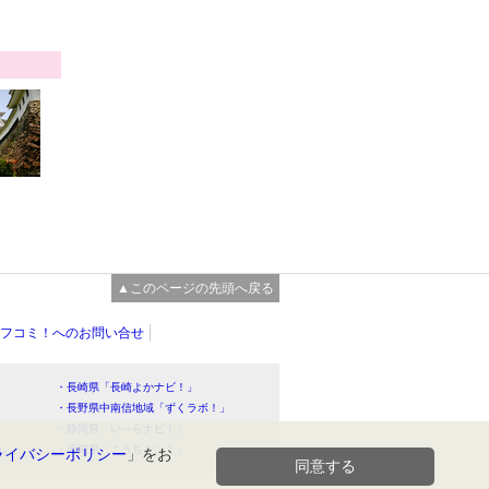
▲このページの先頭へ戻る
フコミ！へのお問い合せ
・長崎県「長崎よかナビ！」
・長野県中南信地域「ずくラボ！」
・静岡県「い～らナビ！」
！」
・高知県「こうちドン！」
ライバシーポリシー
」をお
同意する