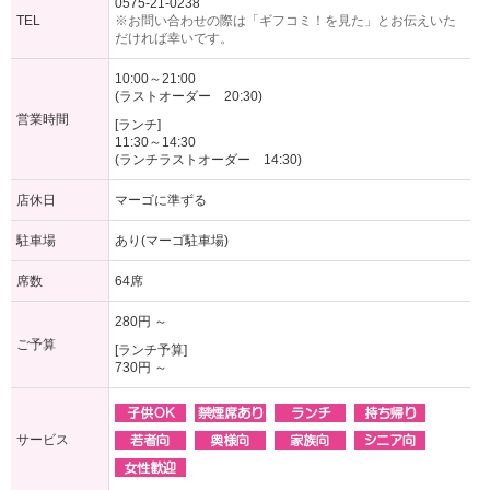
0575-21-0238
TEL
※お問い合わせの際は「ギフコミ！を見た」とお伝えいた
だければ幸いです。
10:00～21:00
(ラストオーダー 20:30)
営業時間
[ランチ]
11:30～14:30
(ランチラストオーダー 14:30)
店休日
マーゴに準ずる
駐車場
あり(マーゴ駐車場)
席数
64席
280円 ～
ご予算
[ランチ予算]
730円 ～
サービス