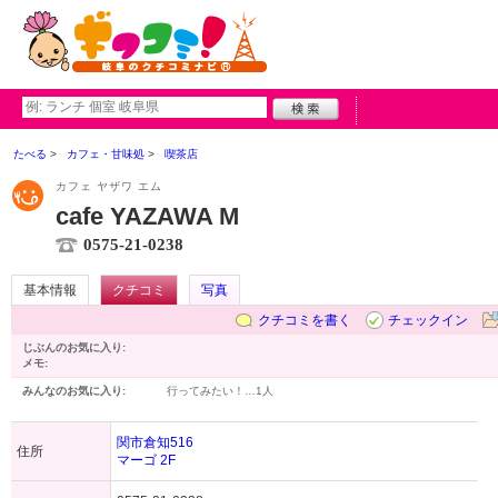
たべる
カフェ・甘味処
喫茶店
カフェ ヤザワ エム
cafe YAZAWA M
0575-21-0238
基本情報
クチコミ
写真
クチコミを書く
チェックイン
じぶんのお気に入り:
メモ:
みんなのお気に入り:
行ってみたい！…
1人
関市倉知516
住所
マーゴ 2F