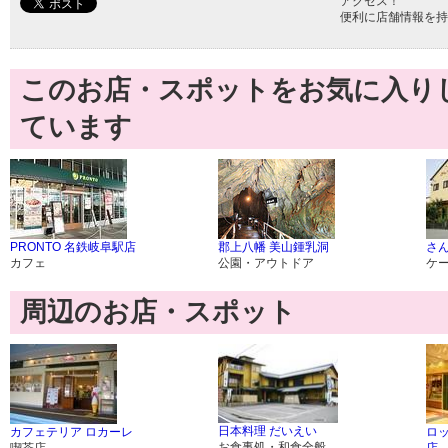
アクセス！
便利に店舗情報を持
このお店・スポットをお気に入り
ています
PRONTO 名鉄岐阜駅店
郡上八幡 美山鍾乳洞
さ
カフェ
公園・アウトドア
ケ
周辺のお店・スポット
日本料理 だいえい
カフェテリア ロカーレ
ロ
お食事処・和食全般