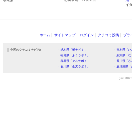
喫茶店
店
イ
ホーム
サイトマップ
ログイン
クチコミ投稿
プラ
全国のクチコミナビ(R)
・栃木県「栃ナビ！」
・熊本県「ひ
・福島県「ふくラボ！」
・新潟県「な
・群馬県「ぐんラボ！」
・香川県「さ
・石川県「金沢ラボ！」
・鹿児島県「
(C) HitBit