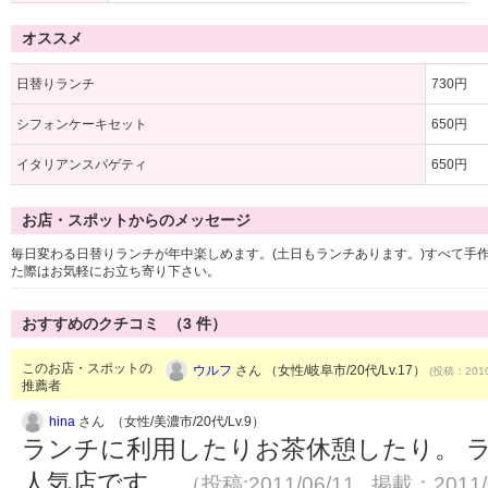
オススメ
日替りランチ
730円
シフォンケーキセット
650円
イタリアンスパゲティ
650円
お店・スポットからのメッセージ
毎日変わる日替りランチが年中楽しめます。(土日もランチあります。)すべて手
た際はお気軽にお立ち寄り下さい。
おすすめのクチコミ （
3
件）
このお店・スポットの
ウルフ
さん （女性/岐阜市/20代/Lv.17）
(投稿：2010
推薦者
hina
さん （女性/美濃市/20代/Lv.9）
ランチに利用したりお茶休憩したり。 
人気店です。
（投稿:2011/06/11 掲載：2011/