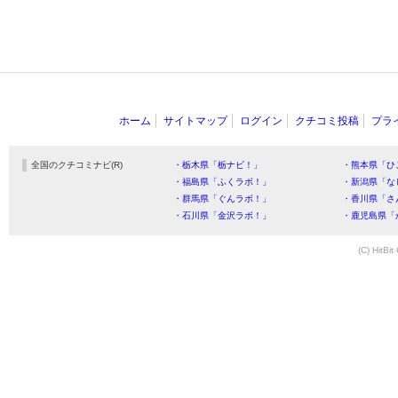
ホーム
サイトマップ
ログイン
クチコミ投稿
プラ
全国のクチコミナビ(R)
・栃木県「栃ナビ！」
・熊本県「ひ
・福島県「ふくラボ！」
・新潟県「な
・群馬県「ぐんラボ！」
・香川県「さ
・石川県「金沢ラボ！」
・鹿児島県「
(C) HitBit