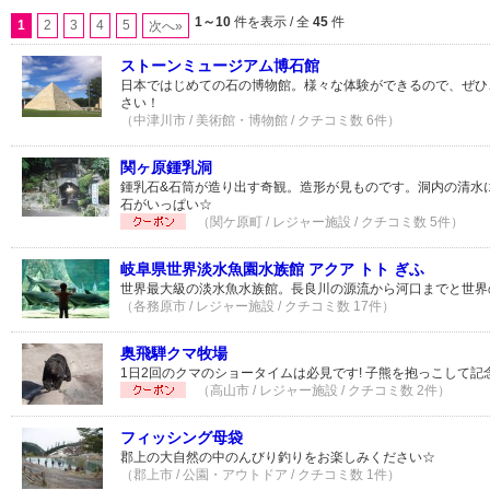
1～10
件を表示 / 全
45
件
1
2
3
4
5
次へ»
ストーンミュージアム博石館
日本ではじめての石の博物館。様々な体験ができるので、ぜひ
さい！
（中津川市 / 美術館・博物館 / クチコミ数 6件）
関ヶ原鍾乳洞
鍾乳石&石筒が造り出す奇観。造形が見ものです。洞内の清水
石がいっぱい☆
（関ケ原町 / レジャー施設 / クチコミ数 5件）
岐阜県世界淡水魚園水族館 アクア トト ぎふ
世界最大級の淡水魚水族館。長良川の源流から河口までと世界の
（各務原市 / レジャー施設 / クチコミ数 17件）
奥飛騨クマ牧場
1日2回のクマのショータイムは必見です! 子熊を抱っこして記
（高山市 / レジャー施設 / クチコミ数 2件）
フィッシング母袋
郡上の大自然の中のんびり釣りをお楽しみください☆
（郡上市 / 公園・アウトドア / クチコミ数 1件）