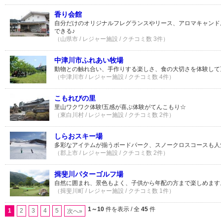
香り会館
自分だけのオリジナルフレグランスやリース、アロマキャンド
できる♪
（山県市 / レジャー施設 / クチコミ数 3件）
中津川市ふれあい牧場
動物との触れ合い、手作りする楽しさ、食の大切さを体験して
（中津川市 / レジャー施設 / クチコミ数 4件）
こもれびの里
里山ワクワク体験!五感が喜ぶ体験がてんこもり☆
（東白川村 / レジャー施設 / クチコミ数 2件）
しらおスキー場
多彩なアイテムが揃うボードパーク、スノークロスコースも人
（郡上市 / レジャー施設 / クチコミ数 2件）
揖斐川パターゴルフ場
自然に囲まれ、景色もよく、子供から年配の方まで楽しめます
（揖斐川町 / レジャー施設 / クチコミ数 1件）
1～10
件を表示 / 全
45
件
1
2
3
4
5
次へ»