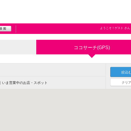
ようこそ！
ゲスト
さん
ココサーチ(GPS)
クリ
いま営業中の
お店・スポット