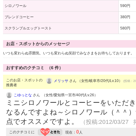
シロノワール
590円
ブレンドコーヒー
380円
スクランブルエッグトースト
580円
お店・スポットからのメッセージ
いつも変わらぬ雰囲気、いつも変わらぬ笑顔でみなさまをお待ちしております。
おすすめのクチコミ （
6
件）
このお店・スポットの
メリッサ
さん （女性/岐阜市/20代/Lv.10）
(投稿：20
推薦者
こゆっとな
さん （女性/愛知県一宮市/40代/Lv.26）
ミニシロノワールとコーヒーをいただき
なるんですよね～シロノワール（＾＾）
点でオススメですよ。
（投稿:2012/03/27 
0
このクチコミに
現在：
人