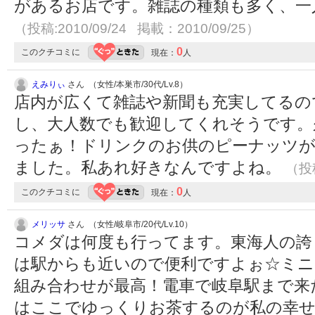
があるお店です。雑誌の種類も多く、一
（投稿:2010/09/24 掲載：2010/09/25）
0
このクチコミに
現在：
人
えみりぃ
さん （女性/本巣市/30代/Lv.8）
店内が広くて雑誌や新聞も充実してるの
し、大人数でも歓迎してくれそうです。
ったぁ！ドリンクのお供のピーナッツが
ました。私あれ好きなんですよね。
（投稿
0
このクチコミに
現在：
人
メリッサ
さん （女性/岐阜市/20代/Lv.10）
コメダは何度も行ってます。東海人の誇
は駅からも近いので便利ですよぉ☆ミ
組み合わせが最高！電車で岐阜駅まで来
はここでゆっくりお茶するのが私の幸