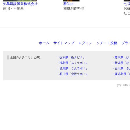
矢島建設興業株式会社
雅Japo
七福
住宅・不動産
和風創作料理
お
た
ホーム
サイトマップ
ログイン
クチコミ投稿
プラ
全国のクチコミナビ(R)
・栃木県「栃ナビ！」
・熊本県「ひ
・福島県「ふくラボ！」
・新潟県「な
・群馬県「ぐんラボ！」
・香川県「さ
・石川県「金沢ラボ！」
・鹿児島県「
(C) HitBit