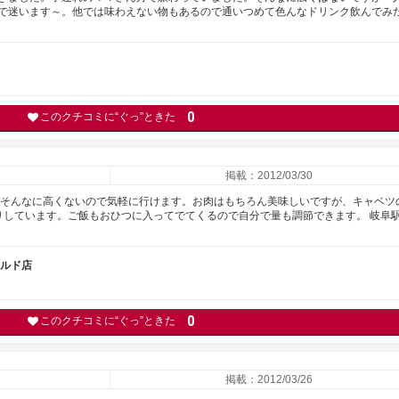
で迷います～。他では味わえない物もあるので通いつめて色んなドリンク飲んでみ
0
このクチコミに“ぐっ”ときた
掲載：2012/03/30
もそんなに高くないので気軽に行けます。お肉はもちろん美味しいですが、キャベツ
りしています。ご飯もおひつに入ってでてくるので自分で量も調節できます。 岐阜駅
ールド店
0
このクチコミに“ぐっ”ときた
掲載：2012/03/26