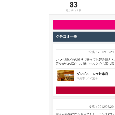
83
総クチコミ数
クチコミ一覧
投稿：2012/03/29
いつも買い物の帰りに寄ってお好み焼きと
昔ながらの懐かしい味でホッと心も落ち着
ダンゴス モレラ岐阜店
本巣市
和菓子
投稿：2012/03/29
前々から気になるお店でした。ランチに行