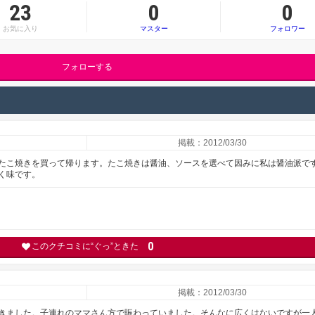
23
0
0
お気に入り
マスター
フォロワー
フォローする
掲載：2012/03/30
たこ焼きを買って帰ります。たこ焼きは醤油、ソースを選べて因みに私は醤油派で
く味です。
0
このクチコミに“ぐっ”ときた
掲載：2012/03/30
きました。子連れのママさん方で賑わっていました。そんなに広くはないですが一