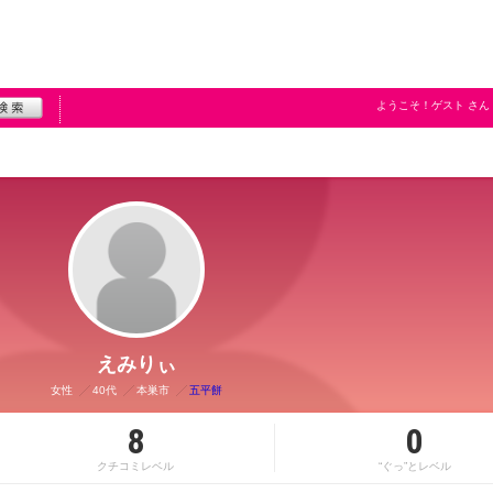
ようこそ！
ゲスト
さん
えみりぃ
女性
40代
本巣市
五平餅
8
0
クチコミレベル
“ぐっ”とレベル