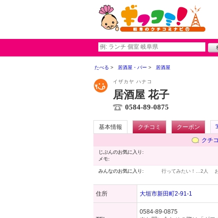
たべる
居酒屋・バー
居酒屋
イザカヤ ハナコ
居酒屋 花子
0584-89-0875
基本情報
クチコミ
クーポン
クチ
じぶんのお気に入り:
メモ:
みんなのお気に入り:
行ってみたい！…
2人
住所
大垣市新田町2-91-1
0584-89-0875