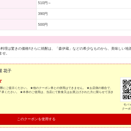
510円～
390円
500円
料理は驚きの価格!!さらに焼酎は、「森伊蔵」などの希少なものから、美味しい地
ませ。
屋 花子
☆
の際にご提示ください。 ★他のクーポン券との併用はできません。 ★お店側の都合で、
了承ください。 ★本券のご使用は、当店にて飲食又はお買上げされた方に限らせて頂き
モバ
クーポ
このクーポンを使用する