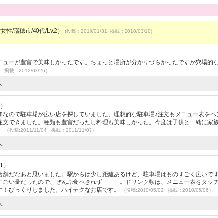
女性/瑞穂市/40代/Lv.2）
(投稿：2010/01/31 掲載：2010/03/10)
）
ニューが豊富で美味しかったです。ちょっと場所が分かりづらかったですが穴場的
6 掲載：2012/03/26）
人
2）
加なので駐車場が広い店を探していました。理想的な駐車場♪注文もメニュー表をペ
注文できました。種類も豊富だったし料理も美味しかった。今度は子供と一緒に家
・
（投稿:2011/11/04 掲載：2011/11/07）
人
11）
舗だなあと思いました。駅からは少し距離あるけど、駐車場はものすごく広いで
すごい量だったので、ぜんぶ食べきれず・・・。ドリンク類は、メニュー表をタッ
す！びっくりしました。ハイテクなお店です。
（投稿:2010/05/02 掲載：2010/05/06）
人