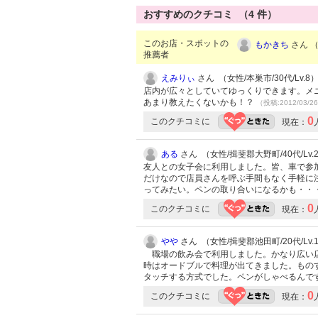
おすすめのクチコミ （
4
件）
このお店・スポットの
もかきち
さん （
推薦者
えみりぃ
さん （女性/本巣市/30代/Lv.8
店内が広々としていてゆっくりできます。メ
あまり教えたくないかも！？
（投稿:2012/03/2
0
このクチコミに
現在：
ある
さん （女性/揖斐郡大野町/40代/Lv.
友人との女子会に利用しました。皆、車で参
だけなので店員さんを呼ぶ手間もなく手軽に
ってみたい。ペンの取り合いになるかも・・
0
このクチコミに
現在：
やや
さん （女性/揖斐郡池田町/20代/Lv.
職場の飲み会で利用しました。かなり広い店
時はオードブルで料理が出てきました。もの
タッチする方式でした。ペンがしゃべるんで
0
このクチコミに
現在：