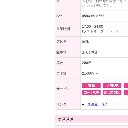
TEL
※お問い合わせの際は「ギフ
だければ幸いです。
FAX
0584-89-8753
17:00～24:00
営業時間
(ラストオーダー 23:30)
店休日
無休
駐車場
あり(70台)
席数
200席
ご予算
2,500円 ～
サービス
リンク
● 居酒屋 花子
オススメ