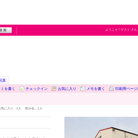
ようこそ！
ゲスト
さん
写真
コミを書く
チェックイン
お気に入り
メモを書く
印刷用ページ
お気に入り…
1人
飲み会…
1人