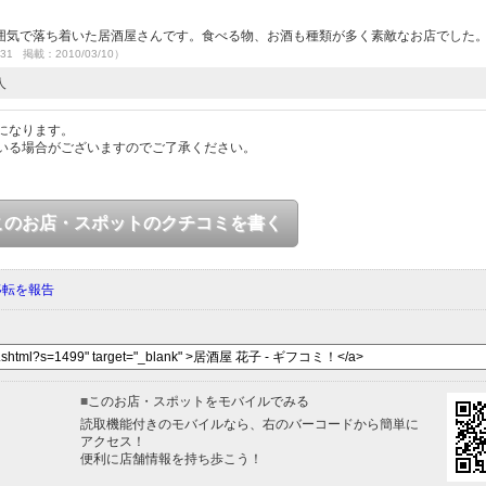
）
囲気で落ち着いた居酒屋さんです。食べる物、お酒も種類が多く素敵なお店でした
/31 掲載：2010/03/10）
人
になります。
いる場合がございますのでご了承ください。
このお店・スポットのクチコミを書く
移転を報告
■
このお店・スポットをモバイルでみる
読取機能付きのモバイルなら、右のバーコードから簡単に
アクセス！
便利に店舗情報を持ち歩こう！