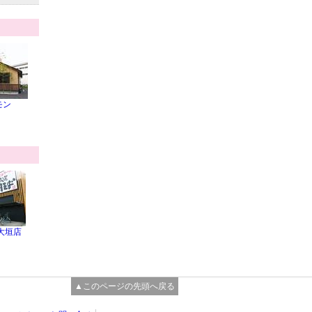
モン
大垣店
▲このページの先頭へ戻る