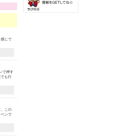
な感じで
ンで押す
族でも行
す。この
チペンで