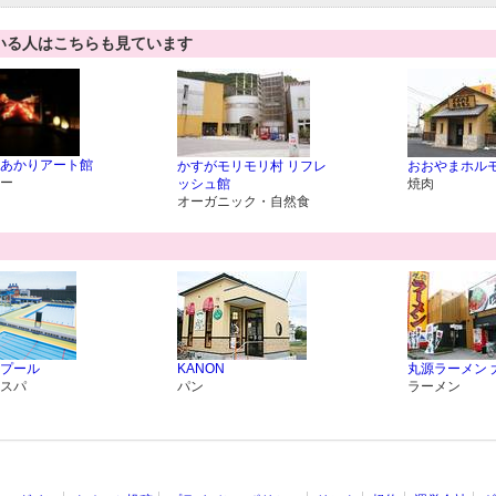
いる人はこちらも見ています
あかりアート館
かすがモリモリ村 リフレ
おおやまホル
ー
ッシュ館
焼肉
オーガニック・自然食
プール
KANON
丸源ラーメン 
スパ
パン
ラーメン