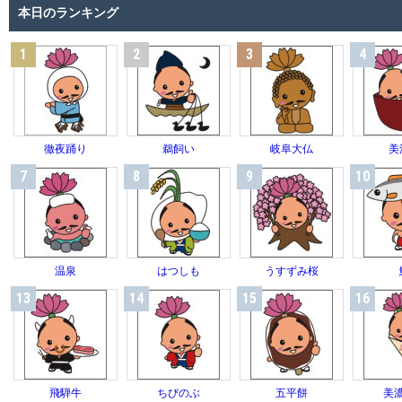
本日のランキング
1
2
3
4
徹夜踊り
鵜飼い
岐阜大仏
美
7
8
9
10
温泉
はつしも
うすずみ桜
13
14
15
16
飛騨牛
ちびのぶ
五平餅
美