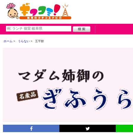
ホーム
うらない
五平餅