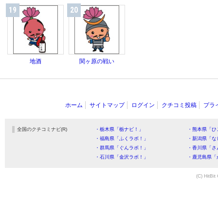
19
20
地酒
関ヶ原の戦い
ホーム
サイトマップ
ログイン
クチコミ投稿
プラ
全国のクチコミナビ(R)
・栃木県「栃ナビ！」
・熊本県「ひ
・福島県「ふくラボ！」
・新潟県「な
・群馬県「ぐんラボ！」
・香川県「さ
・石川県「金沢ラボ！」
・鹿児島県「
(C) HitBit