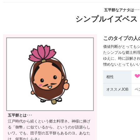
五平餅なアナタは･･･
シンプルイズベス
このタイプの人
価値判断がとってもシ
たシンプルな郷土料
ゆえに、時に誤解され
憎めないとってもい
相性
オススメJOB
ペ
五平餅とは･･･
江戸時代から続くという郷土料理ネ。神様に捧げ
る「御幣」に似ているから、というのが語源らし
いワ。でも、団子型の五平餅もあるのヨ。あなた
は、何形かしらネ♪