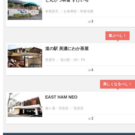
とんかつ和食 すけいち
各務原市
お食事処・和食全般
3
遊ぶべし！
道の駅 美濃にわか茶屋
美濃市
道の駅・SA・PA
6
美しくなるべし！
EAST HAM NEO
柳ヶ瀬・市役所
美容室
2