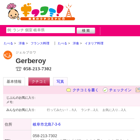
たべる
洋食
フランス料理
たべる
洋食
イタリア料理
ジェルブロワ
Gerberoy
058-213-7302
基本情報
クチコミ
写真
クチコミを書く
チェックイン
じぶんのお気に入り:
メモ:
みんなのお気に入り:
行ってみたい！…
5人
ランチ…
2人
お気に入り…
2人
住所
岐阜市北島7-3-6
058-213-7302