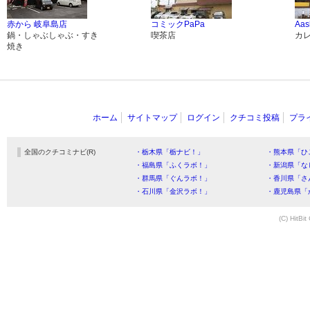
赤から 岐阜島店
コミックPaPa
Aas
鍋・しゃぶしゃぶ・すき
喫茶店
カ
焼き
ホーム
サイトマップ
ログイン
クチコミ投稿
プラ
全国のクチコミナビ(R)
・栃木県「栃ナビ！」
・熊本県「ひ
・福島県「ふくラボ！」
・新潟県「な
・群馬県「ぐんラボ！」
・香川県「さ
・石川県「金沢ラボ！」
・鹿児島県「
(C) HitBit