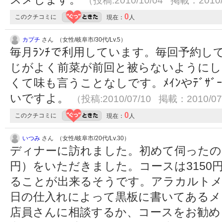
（投稿:2010/10/04 掲載：2010/
0
このクチコミに
現在：
人
カプチ
さん （女性/岐阜市/30代/Lv.5）
毎月ﾗﾝﾁで利用しています。毎回予約し
じがよく前菜が前回と被らないようにし
くて味も言うことなしです。ﾒｲﾝやﾃﾞｻ
いですよ。
（投稿:2010/07/10 掲載：2010/07
0
このクチコミに
現在：
人
いつみ
さん （女性/岐阜市/20代/Lv.30）
ディナーに訪れました。初めて伺ったので
円）をいただきました。コースは3150円
ることが出来るそうです。アラカルト
日の仕入れによって黒板に書いてあるメ
店員さんに相談するか、コースをお勧め