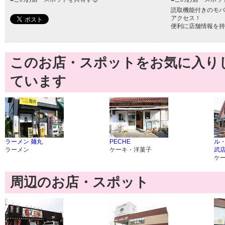
読取機能付きのモバ
アクセス！
便利に店舗情報を持
このお店・スポットをお気に入り
ています
ラーメン 麺丸
PECHE
ル
ラーメン
ケーキ・洋菓子
武
ケ
周辺のお店・スポット