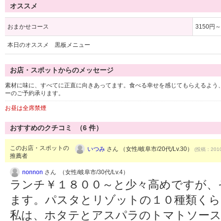
オススメ
おまかせコース
3150円～
本日のオススメ 黒板メニュー
お店・スポットからのメッセージ
素材に味に、すべてに正直に向きあってます。食べる幸せを感じてもらえるよう
ーのご予約承ります。
お昼は全席禁煙
おすすめのクチコミ （
6
件）
このお店・スポットの
いつみ
さん （女性/岐阜市/20代/Lv.30）
(投稿：2010
推薦者
nonnon
さん （女性/岐阜市/30代/Lv.4）
ランチ￥１８００～と少々高めですが、
ます。パスタとリゾットの１０種類くら
私は、ホタテとアスパラのトマトソー