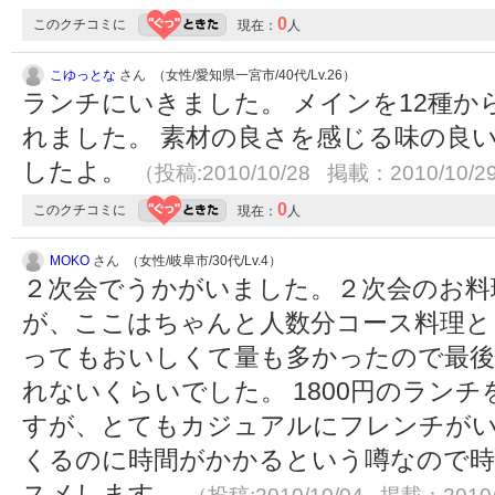
0
このクチコミに
現在：
人
こゆっとな
さん （女性/愛知県一宮市/40代/Lv.26）
ランチにいきました。 メインを12種
れました。 素材の良さを感じる味の良
したよ。
（投稿:2010/10/28 掲載：2010/10/2
0
このクチコミに
現在：
人
MOKO
さん （女性/岐阜市/30代/Lv.4）
２次会でうかがいました。２次会のお料
が、ここはちゃんと人数分コース料理と
ってもおいしくて量も多かったので最後
れないくらいでした。 1800円のラン
すが、とてもカジュアルにフレンチが
くるのに時間がかかるという噂なので
スメします。