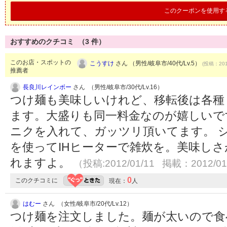
このクーポンを使用す
おすすめのクチコミ （
3
件）
このお店・スポットの
こうすけ
さん （男性/岐阜市/40代/Lv.5）
(投稿：201
推薦者
長良川レインボー
さん （男性/岐阜市/30代/Lv.16）
つけ麺も美味しいけれど、移転後は各種
ます。大盛りも同一料金なのが嬉しいで
ニクを入れて、ガッツリ頂いてます。 
を使ってIHヒーターで雑炊を。美味し
れますよ。
（投稿:2012/01/11 掲載：2012/01
0
このクチコミに
現在：
人
はむー
さん （女性/岐阜市/20代/Lv.12）
つけ麺を注文しました。麺が太いので食