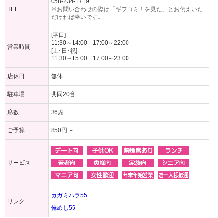
058-234-1719
TEL
※お問い合わせの際は「ギフコミ！を見た」とお伝えいた
だければ幸いです。
[平日]
11:30～14:00 17:00～22:00
営業時間
[土･日･祝]
11:30～15:00 17:00～23:00
店休日
無休
駐車場
共同20台
席数
36席
ご予算
850円 ～
サービス
カガミハラ55
リンク
俺めし55