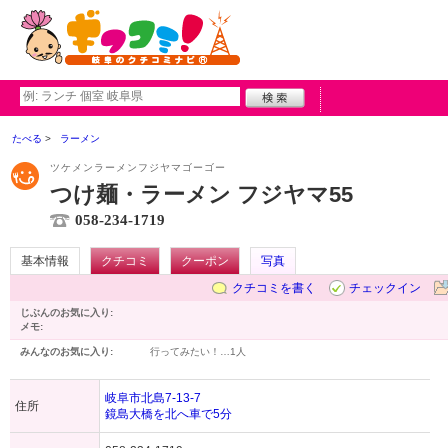
たべる
ラーメン
ツケメンラーメンフジヤマゴーゴー
つけ麺・ラーメン フジヤマ55
058-234-1719
基本情報
クチコミ
クーポン
写真
クチコミを書く
チェックイン
じぶんのお気に入り:
メモ:
みんなのお気に入り:
行ってみたい！…
1人
岐阜市北島7-13-7
住所
鏡島大橋を北へ車で5分