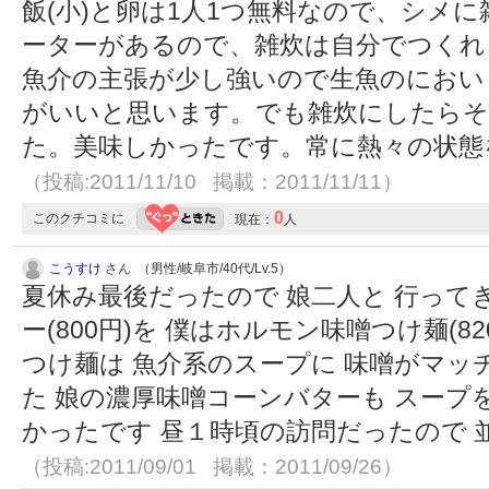
飯(小)と卵は1人1つ無料なので、シメに
ーターがあるので、雑炊は自分でつくれ
魚介の主張が少し強いので生魚のにおい
がいいと思います。でも雑炊にしたら
た。美味しかったです。常に熱々の状態
（投稿:2011/11/10 掲載：2011/11/11）
0
このクチコミに
現在：
人
こうすけ
さん （男性/岐阜市/40代/Lv.5）
夏休み最後だったので 娘二人と 行って
ー(800円)を 僕はホルモン味噌つけ麺(8
つけ麺は 魚介系のスープに 味噌がマッ
た 娘の濃厚味噌コーンバターも スープ
かったです 昼１時頃の訪問だったので
（投稿:2011/09/01 掲載：2011/09/26）