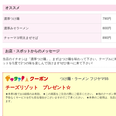
オススメ
濃厚つけ麺
790円
濃厚みそラーメン
800円
チャーマヨ明太まぜそば
890円
お店・スポットからのメッセージ
当店のイチオシは「濃厚つけ麺」。まずはつけ麺を味わって下さい。テーブルにI
ットを!1度で2つの味を楽しんで頂けます!ぜひ食べに来て下さい!
つけ麺・ラーメン フジヤマ55
チーズリゾット プレゼント☆
★本券1枚でお1組様のみ有効。 ★この画面をご注文の際にご提示ください。 ★他のクーポン
予告なくサービスを打ち切る場合がございますのでご了承ください。 ★本券のご使用は、当店
ます。