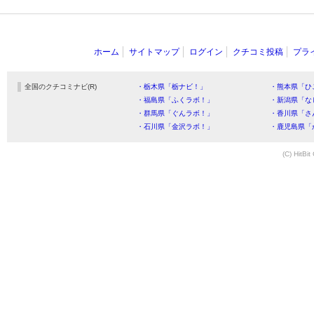
ホーム
サイトマップ
ログイン
クチコミ投稿
プラ
全国のクチコミナビ(R)
・栃木県「栃ナビ！」
・熊本県「ひ
・福島県「ふくラボ！」
・新潟県「な
・群馬県「ぐんラボ！」
・香川県「さ
・石川県「金沢ラボ！」
・鹿児島県「
(C) HitBit