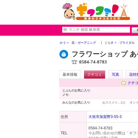
かう
花・ガーデニング
くらす
ブライダル
フラワーショップ あ
0584-74-8783
基本情報
クチコミ
写真
花特
クチ
じぶんのお気に入り:
メモ:
みんなのお気に入り:
おススメ☆…
2人
オシ
住所
大垣市加賀野3-55-3
0584-74-8783
TEL
※お問い合わせの際は「ギフ