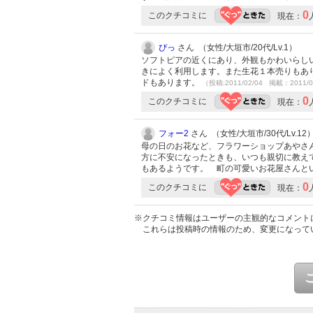
0
このクチコミに
現在：
ぴっ
さん （女性/大垣市/20代/Lv.1）
ソフトピアの近くにあり、外観もかわいらし
きによく利用します。また生花１本売りもあ
ドもあります。
（投稿:2011/02/04 掲載：2011/0
0
このクチコミに
現在：
フォー2
さん （女性/大垣市/30代/Lv.12
母の日のお花など、フラワーショップあやさ
方に不安になったときも、いつも親切に教え
もあるようです。 町の可愛いお花屋さんと
0
このクチコミに
現在：
※クチコミ情報はユーザーの主観的なコメント
これらは投稿時の情報のため、変更になって