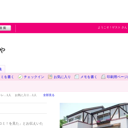
ようこそ！
ゲスト
さん
や
集
コミを書く
チェックイン
お気に入り
メモを書く
印刷用ページ
ャレ…
1人
お気に入り…
1人
全部見る
コミ！を見た」とお伝えいた