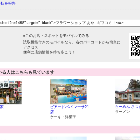
移転を報告
■
このお店・スポットをモバイルでみる
読取機能付きのモバイルなら、右のバーコードから簡単に
アクセス！
便利に店舗情報を持ち歩こう！
いる人はこちらも見ています
らーめん さつ
家
ビアードパパ マーサ21
ラーメン
店
ケーキ・洋菓子