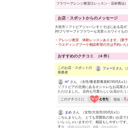
フラワーアレンジ教室(1レッスン・花材費込)
お店・スポットからのメッセージ
大垣市ソフトピアジャパンすぐそばにある花ギ
判!プリザーブドフラワーも充実☆カワイイもの
・アレンジ教室 体験レッスンあります。(要予
・ウエディングブーケ相談希望の方は予約いた
おすすめのクチコミ （
4
件）
このお店・スポットの
フォー2
さん （女
推薦者
m*
さん （女性/養老郡養老町/30代/Lv.1
ソフトピアの北側にあるオシャレなお花屋さ
ただけました。 店内も可愛らしいお花がた
0
このクチコミに
現在：
まめ
さん （女性/大垣市/20代/Lv.1）
こぢんまりした、とても雰囲気の良いお店で
いらっしゃいますので、相談もしやすいです
す☆
（投稿:2011/04/25 掲載：2011/04/25）