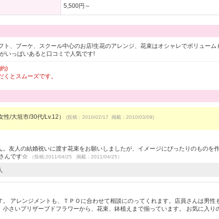
5,500円～
フト、ブーケ、スクール中心のお店!生花のアレンジ、花束はオシャレでボリューム
がいっぱいあると口コミで人気です!
約)
だくとスムーズです。
性/大垣市/30代/Lv.12）
(投稿：2010/02/17 掲載：2010/03/09)
）
ん。友人の結婚祝いに渡す花束をお願いしましたが、イメージにぴったりのものを
くさんです☆
（投稿:2011/04/25 掲載：2011/04/25）
人
す。 アレンジメントも、ＴＰＯに合わせて相談にのってくれます。店員さんは男性
。小さいプリザーブドフラワーから、花束、鉢植えまで揃っています。 お気に入り