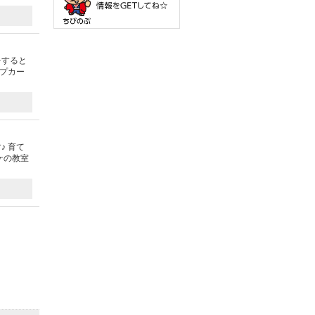
をすると
プカー
 育て
ケの教室