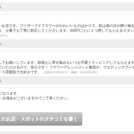
人
いお店です。ブリザーブドフラワーがかわいいものばかりで、私は母の日や贈り物
り、少量でも丁寧に対応してくださいます。500円ごとに１つ押してもらえるスタン
2/07）
人
）
んでお願いしています。鉢植えに寄せ集めもいつも可愛くラッピングしてもらえます♪
ていただけるので、安心です！ フラワーアレンジメント教室や、ウエディングブー
いう雰囲気で大好きです。
（投稿:2010/02/17 掲載：2010/03/09）
人
になります。
いる場合がございますのでご了承ください。
このお店・スポットのクチコミを書く