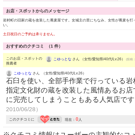
お店・スポットからのメッセージ
岩村町の旧家の蔵を改装した蕎麦屋です。女城主の里にちなみ、女性が蕎麦を打
い。
土日祝日のご予約は承りません。
おすすめのクチコミ （
1
件）
このお店・スポットの
こゆっとな
さん （女性/愛知県/40代/Lv.26）
(投稿：
推薦者
こゆっとな
さん （女性/愛知県/40代/Lv.26）
石臼を使い、全部手作業で行っている岩
指定文化財の蔵を改装した風情あるお店で
に完売してしまうこともある人気店で
2010/06/28）
0
このクチコミに
現在：
人
※クチコミ情報はユーザーの主観的なコ