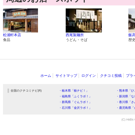
松浦軒本店
西尾製麺所
飯高
食品
うどん・そば
歴
ホーム
サイトマップ
ログイン
クチコミ投稿
プラ
全国のクチコミナビ(R)
・栃木県「栃ナビ！」
・熊本県「ひ
・福島県「ふくラボ！」
・新潟県「な
・群馬県「ぐんラボ！」
・香川県「さ
・石川県「金沢ラボ！」
・鹿児島県「
(C) HitBit