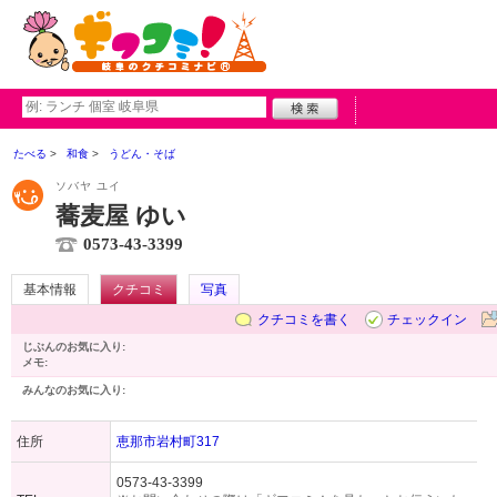
たべる
和食
うどん・そば
ソバヤ ユイ
蕎麦屋 ゆい
0573-43-3399
基本情報
クチコミ
写真
クチコミを書く
チェックイン
じぶんのお気に入り:
メモ:
みんなのお気に入り:
住所
恵那市岩村町317
0573-43-3399