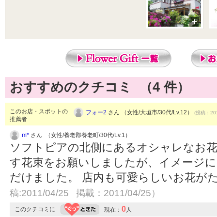
おすすめのクチコミ （
4
件）
このお店・スポットの
フォー2
さん （女性/大垣市/30代/Lv.12）
(投稿：201
推薦者
m*
さん （女性/養老郡養老町/30代/Lv.1）
ソフトピアの北側にあるオシャレなお花
す花束をお願いしましたが、イメージ
だけました。 店内も可愛らしいお花が
稿:2011/04/25 掲載：2011/04/25）
0
このクチコミに
現在：
人