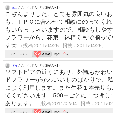
まめ
さん （女性/大垣市/20代/Lv.1）
こぢんまりした、とても雰囲気の良いお
も、ＴＰＯに合わせて相談にのってくれ
もいらっしゃいますので、相談もしや
フラワーから、花束、鉢植えまで揃って
す☆
（投稿:2011/04/25 掲載：2011/04/25）
0
このクチコミに
現在：
人
ぴっ
さん （女性/大垣市/20代/Lv.1）
ソフトピアの近くにあり、外観もかわい
ドフラワーがかわいいものばかりで、私
によく利用します。また生花１本売りも
てくださいます。500円ごとに１つ押
あります。
（投稿:2011/02/04 掲載：2011/02
0
このクチコミに
現在：
人