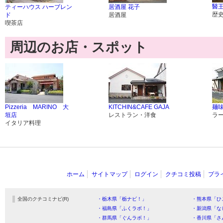
醫王
ティーハウス ハーブレン
居酒屋 花子
歴
ド
居酒屋
喫茶店
周辺のお店・スポット
Pizzeria MARINO 大
KITCHIN&CAFE GAJA
麺
垣店
レストラン・洋食
ラ
イタリア料理
ホーム
サイトマップ
ログイン
クチコミ投稿
プラ
全国のクチコミナビ(R)
・栃木県「栃ナビ！」
・熊本県「ひ
・福島県「ふくラボ！」
・新潟県「な
・群馬県「ぐんラボ！」
・香川県「さ