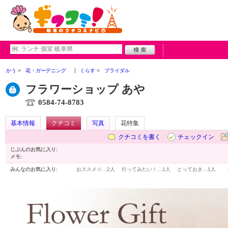
かう
花・ガーデニング
くらす
ブライダル
フラワーショップ あや
0584-74-8783
基本情報
クチコミ
写真
花特集
クチコミを書く
チェックイン
じぶんのお気に入り:
メモ:
みんなのお気に入り:
おススメ☆…
2人
行ってみたい！…
1人
とっておき…
1人