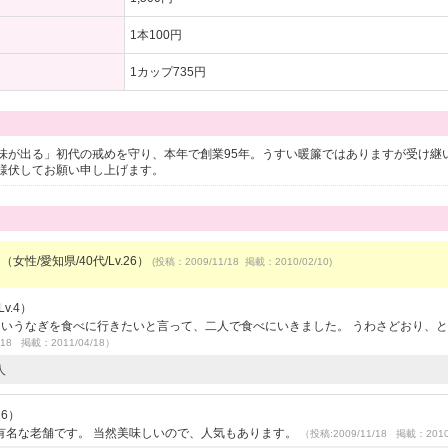
1本100円
1カップ735円
味が出る」初代の戒めを守り、本年で創業95年。うすい暖簾ではありますが受け継
様伏してお願い申し上げます。
（女性/愛知県/40代/Lv.26）
(投稿：2009/11/18 掲載：2010/02/10)
v.4）
しいうなぎを食べに行きたいと言って、二人で食べにいきました。 うわさどおり、
/18 掲載：2011/04/18）
人
26）
有名な老舗です。 当然美味しいので、人気もあります。
（投稿:2009/11/18 掲載：2010