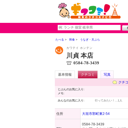
たべる
和食
うなぎ・天ぷら
カワテイ ホンテン
川貞 本店
0584-78-3439
基本情報
クチコミ
写真
クチ
じぶんのお気に入り:
メモ:
みんなのお気に入り:
行ってみたい！…
1人
住所
大垣市郭町東2-54
0584-78-3439