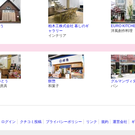
う
柏木工株式会社 暮しのギ
EURO KITCHE
ャラリー
洋風創作料理
インテリア
いとう
餅惣
グルマンヴィタ
房具
和菓子
パン
ログイン
クチコミ投稿
プライバシーポリシー
リンク
規約
運営会社
ギ