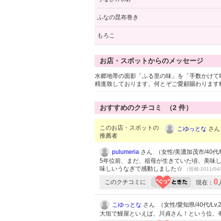
ふなの昆布巻き
もろこ
お店・スポットからのメッセージ
水郷地帯の面影「ふる里の味」を「手数かけて
精進致しております。何とぞご愛顧賜わります
おすすめのクチコミ （
2
件）
このお店・スポットの
こゆっとな
さん 
推薦者
pulumeria
さん （女性/美濃加茂市/40代/L
5年位前、まだ、祖母が生きていた頃、美味
味しいうなぎで感動しました☆
（投稿:2011/04
0
このクチコミに
現在：
こゆっとな
さん （女性/愛知県/40代/Lv.
大垣で鰻屋といえば、川貞さん！という位、