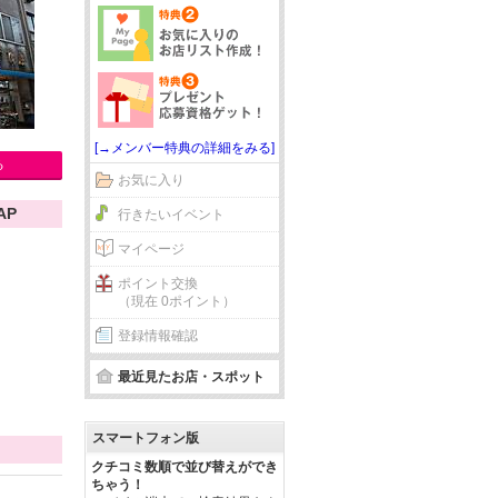
[→メンバー特典の詳細をみる]
る
お気に入り
AP
行きたいイベント
マイページ
ポイント交換
（現在 0ポイント）
登録情報確認
最近見たお店・スポット
スマートフォン版
クチコミ数順で並び替えができ
ちゃう！