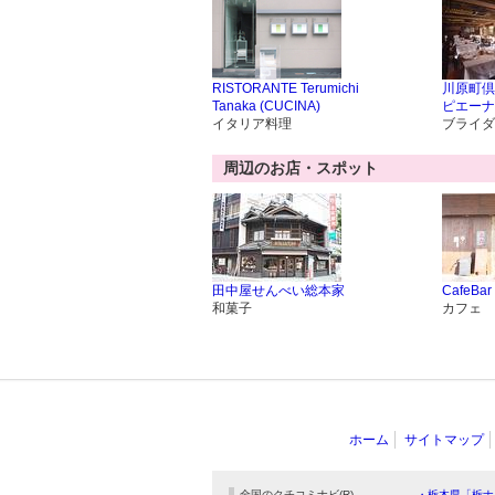
RISTORANTE Terumichi
川原町倶
Tanaka (CUCINA)
ピエーナ
イタリア料理
ブライダ
周辺のお店・スポット
田中屋せんべい総本家
CafeBa
和菓子
カフェ
ホーム
サイトマップ
全国のクチコミナビ(R)
・栃木県「栃ナ