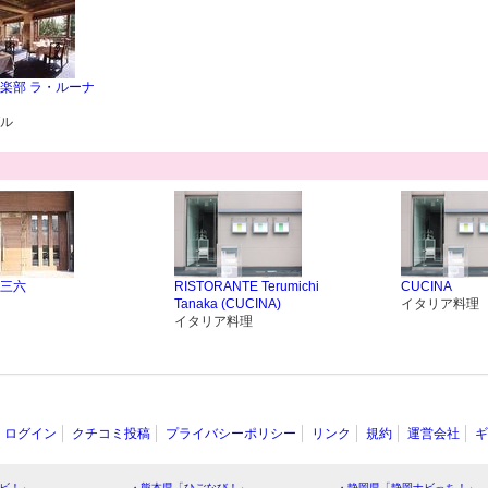
楽部 ラ・ルーナ
ル
r 三六
RISTORANTE Terumichi
CUCINA
Tanaka (CUCINA)
イタリア料理
イタリア料理
ログイン
クチコミ投稿
プライバシーポリシー
リンク
規約
運営会社
ギ
ビ！」
・熊本県「ひごなび！」
・静岡県「静岡ナビっち！」