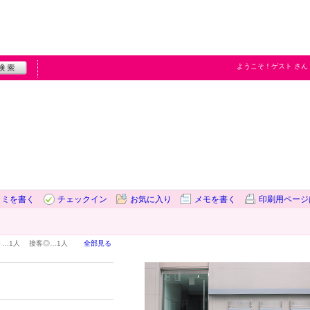
ようこそ！
ゲスト
さん
コミを書く
チェックイン
お気に入り
メモを書く
印刷用ページ
ト…
1人
接客◎…
1人
全部見る