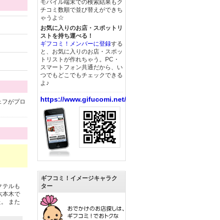
モバイル端末での検索結果もク
チコミ数順で並び替えができち
ゃうよ☆
お気に入りのお店・スポットリ
ストを持ち運べる！
ギフコミ！メンバーに登録
する
と、お気に入りのお店・スポッ
トリストが作れちゃう。PC・
スマートフォン共通だから、い
つでもどこでもチェックできる
よ♪
https://www.gifucomi.net/
ェフがプロ
ギフコミ！イメージキャラク
クテルも
ター
六本木で
。 また