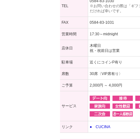
0584-83-1030
TEL
※お問い合わせの際は「ギフ
だければ幸いです。
FAX
0584-83-1031
営業時間
17:30～midnight
木曜日
店休日
祝・祝前日は営業
駐車場
近くにコインP有り
席数
30席〈VIP席有り〉
ご予算
2,000円 ～ 4,000円
サービス
リンク
● CUCINA