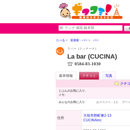
たべる
居酒屋・バー
バー
ラバー (クッチーナ)
La bar (CUCINA)
0584-83-1030
基本情報
クチコミ
写真
クチ
じぶんのお気に入り:
メモ:
みんなのお気に入り:
おススメ☆…
1人
デー
大垣市郭町東2-13
住所
CUCINAinc