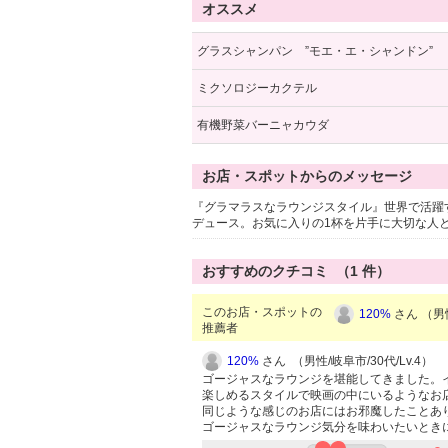
オススメ
グラスシャンパン ”モエ・エ・シャンドン”
ミクソロジーカクテル
有機野菜バーニャカウダ
お店・スポットからのメッセージ
『グラマラスなラウンジスタイル』世界で活躍
デュース。お気に入りの1杯を片手に大切な人
おすすめのクチコミ （
1
件）
このお店・スポットの
120%
さん （男性
推薦者
120%
さん （男性/岐阜市/30代/Lv.4）
ゴージャスなラウンジを堪能してきました。
楽しめるスタイルで映画の中にいるようなお
同じような感じのお店にはお邪魔したことあ
ゴージャスなラウンジ気分を味わいたいとき