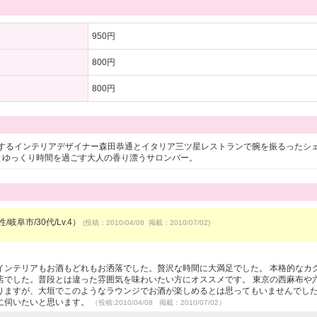
950円
800円
800円
するインテリアデザイナー森田恭通とイタリア三ツ星レストランで腕を振るったシ
とゆっくり時間を過ごす大人の香り漂うサロンバー。
/岐阜市/30代/Lv.4）
(投稿：2010/04/08 掲載：2010/07/02)
インテリアもお酒もどれもお洒落でした。贅沢な時間に大満足でした。 本格的なカ
店でした。普段とは違った雰囲気を味わいたい方にオススメです。 東京の西麻布や
りますが、大垣でこのようなラウンジでお酒が楽しめるとは思ってもいませんでした
に伺いたいと思います。
（投稿:2010/04/08 掲載：2010/07/02）