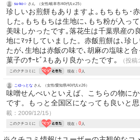
su-ko☆
さん （女性/岐阜市/40代/Lv.25）
珍しいお煎餅もありますよ｡もちもち･赤
した｡もちもちは生地に､もち粉が入っ
美味しかったです｡落花生は千葉県産の良質の
地にﾏｯﾁしていました。赤飯煎餅は､珍
たが､生地は赤飯の味で､胡麻の塩味と合
菓子のｻｰﾋﾞｽもあり良かったです｡
（投稿:2
0
このクチコミに
現在：
人
こゆっとな
さん （女性/愛知県/40代/Lv.26）
味噌せんべいといえば、こちらの物にか
です。もっと全国区になっても良いと
載：2009/12/15）
0
このクチコミに
現在：
人
※クチコミ情報はユーザーの主観的なコ