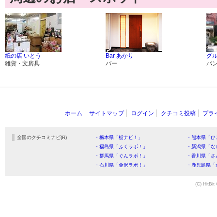
紙の店 いとう
Bar あかり
グ
雑貨・文房具
バー
パ
ホーム
サイトマップ
ログイン
クチコミ投稿
プラ
全国のクチコミナビ(R)
・栃木県「栃ナビ！」
・熊本県「ひ
・福島県「ふくラボ！」
・新潟県「な
・群馬県「ぐんラボ！」
・香川県「さ
・石川県「金沢ラボ！」
・鹿児島県「
(C) HitBit