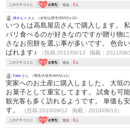
0
このクチコミに
現在：
人
姉さん☆
さん （女性/山県市/30代/Lv.10）
いつもは高島屋店さんで購入します。 
バリ食べるのが好きなのですが贈り物に
さなお煎餅を選ぶ事が多いです。 色合
ばれます♪
（投稿:2011/08/13 掲載：2011/08/
0
このクチコミに
現在：
人
Fake
さん （男性/大垣市/40代/Lv.2）
実家へのお土産に購入しました。 大垣
お菓子として重宝してます。 試食も可
観光客も多く訪れるようです。 単価も
す。
（投稿:2010/09/12 掲載：2010/09/13）
0
このクチコミに
現在：
人