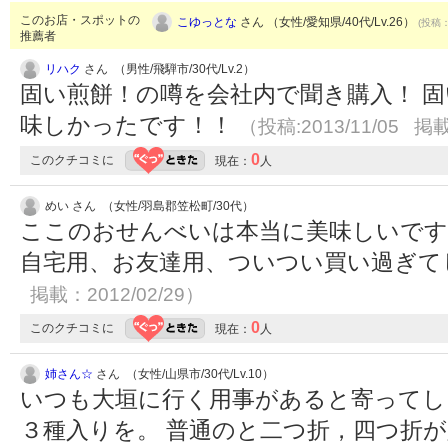
このお店・スポットの
こゆっとな
さん （女性/愛知県/40代/Lv.26）
(投稿：
推薦者
リハク
さん （男性/飛騨市/30代/Lv.2）
固い煎餅！の噂を会社内で聞き購入！ 
味しかったです！！
（投稿:2013/11/05 掲載
0
このクチコミに
現在：
人
めい さん （女性/羽島郡笠松町/30代）
ここのおせんべいは本当に美味しいです
自宅用、お友達用、ついつい買い過ぎ
掲載：2012/02/29）
0
このクチコミに
現在：
人
姉さん☆
さん （女性/山県市/30代/Lv.10）
いつも大垣に行く用事があると寄ってし
３種入りを。 普通のと二つ折，四つ折が