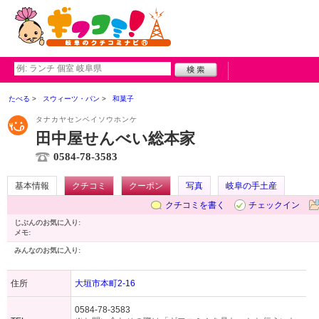
たべる
スウィーツ・パン
和菓子
タナカヤセンベイソウホンケ
田中屋せんべい総本家
0584-78-3583
基本情報
クチコミ
クーポン
写真
岐阜の手土産
クチコミを書く
チェックイン
じぶんのお気に入り:
メモ:
みんなのお気に入り:
住所
大垣市本町2-16
0584-78-3583