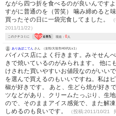
ながら四つ折を食べるのが良いんですよ
すがに普通のを（苦笑） 噛み締めると
買ったその日に一袋完食してました。
（
2011/11/22）
0
このクチコミに
現在：
人
ありあぽこてん
さん （女性/大垣市/40代/Lv.1）
バイパス店によく行きます。みそせんべ
きで焼いているのがみられます。 他に
けされた買いやすいお値段なのがいいで
を選んで買えるのもいいですね。私はピ
椒が好きです。 あと、生どら焼が好き
ツなどがあり、クリームたっぷり、生地
ので、そのままアイス感覚で、また解凍
しめるのも良いです。
（投稿:2011/10/21 