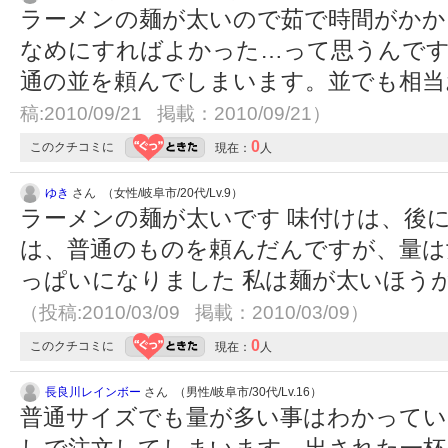
ラーメンの麺が太いので茹で時間がかか
なめにすればよかった…って思うんで
通の並を頼んでしまいます。並でも相
稿:2010/09/21 掲載：2010/09/21）
0
このクチコミに
現在：
人
ゆき
さん （女性/岐阜市/20代/Lv.9）
ラーメンの麺が太いです 味付けは、後
は、普通のものを頼んだんですが、量は
っぱいになりました 私は麺が太いほう
（投稿:2010/03/09 掲載：2010/03/09）
0
このクチコミに
現在：
人
長良川レインボー
さん （男性/岐阜市/30代/Lv.16）
普通サイズでも量が多い事はわかってい