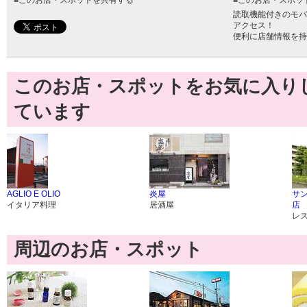
■
このお店・スポットを共有する
■
このお店・スポッ
読取機能付きのモバ
アクセス！
便利に店舗情報を持
このお店・スポットをお気に入り
ています
AGLIO E OLIO
炎屋
サ
イタリア料理
居酒屋
店
レ
周辺のお店・スポット