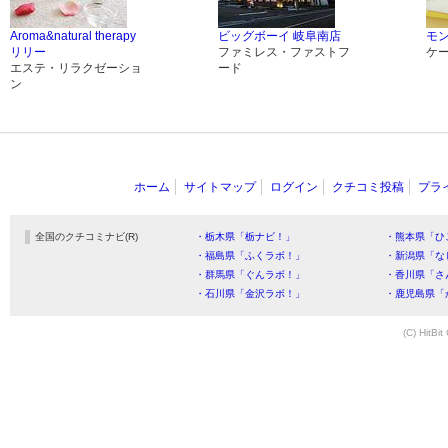
Aroma&natural therapy
ビッグボーイ 岐阜南店
モ
リリー
ファミレス・ファストフ
ケ
エステ・リラクゼーショ
ード
ン
ホーム
サイトマップ
ログイン
クチコミ投稿
プラ
全国のクチコミナビ(R)
・栃木県「栃ナビ！」
・熊本県「ひ
・福島県「ふくラボ！」
・新潟県「な
・群馬県「ぐんラボ！」
・香川県「さ
・石川県「金沢ラボ！」
・鹿児島県「
(C) HitBit