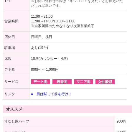
TEL
※お問い合わせの際は「ギフコミ！を見た」とお伝えいた
だければ幸いです。
11:00～21:00
営業時間
11:00～14:00/18:30～21:00
※自家製麺のためなくなり次第営業終了
店休日
日曜日、祝日
駐車場
あり(19台)
席数
18席(カウンター 4席)
ご予算
800円 ～ 1,000円
サービス
リンク
● 男は黙って前を行け！
オススメ
汁なし豚ハーフ
900円