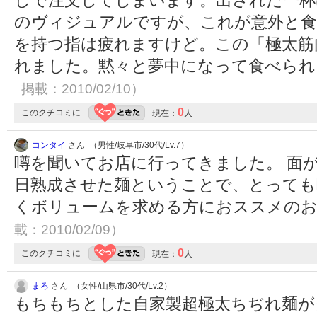
しで注文してしまいます。出された一杯
のヴィジュアルですが、これが意外と
を持つ指は疲れますけど。この「極太筋
れました。黙々と夢中になって食べら
掲載：2010/02/10）
0
このクチコミに
現在：
人
コンタイ
さん （男性/岐阜市/30代/Lv.7）
噂を聞いてお店に行ってきました。 面
日熟成させた麺ということで、とっても
くボリュームを求める方におススメの
載：2010/02/09）
0
このクチコミに
現在：
人
まろ
さん （女性/山県市/30代/Lv.2）
もちもちとした自家製超極太ちぢれ麺が