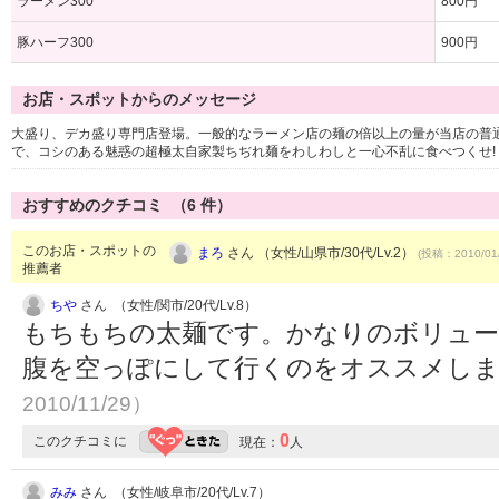
ラーメン300
800円
豚ハーフ300
900円
お店・スポットからのメッセージ
大盛り、デカ盛り専門店登場。一般的なラーメン店の麺の倍以上の量が当店の普
で、コシのある魅惑の超極太自家製ちぢれ麺をわしわしと一心不乱に食べつくせ!
おすすめのクチコミ （
6
件）
このお店・スポットの
まろ
さん （女性/山県市/30代/Lv.2）
(投稿：2010/01
推薦者
ちや
さん （女性/関市/20代/Lv.8）
もちもちの太麺です。かなりのボリュー
腹を空っぽにして行くのをオススメし
2010/11/29）
0
このクチコミに
現在：
人
みみ
さん （女性/岐阜市/20代/Lv.7）