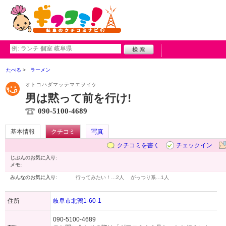
たべる
ラーメン
オトコハダマッテマエヲイケ
男は黙って前を行け!
090-5100-4689
基本情報
クチコミ
写真
クチコミを書く
チェックイン
じぶんのお気に入り:
メモ:
みんなのお気に入り:
行ってみたい！…
2人
がっつり系…
1人
住所
岐阜市北鶉1-60-1
090-5100-4689