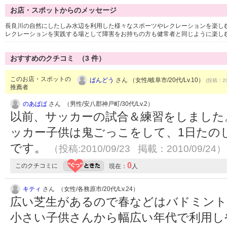
お店・スポットからのメッセージ
長良川の自然にしたしみ水辺を利用した様々なスポーツやレクレーションを楽し
レクレーションを実践する場として障害をお持ちの方も健常者と同じように楽し
おすすめのクチコミ （
3
件）
このお店・スポットの
ばんどう
さん （女性/岐阜市/20代/Lv.10）
(投稿：20
推薦者
のあぱぱ
さん （男性/安八郡神戸町/30代/Lv.2）
以前、サッカーの試合＆練習をしました
ッカー子供は鬼ごっこをして、1日たの
です。
（投稿:2010/09/23 掲載：2010/09/24）
0
このクチコミに
現在：
人
キティ
さん （女性/各務原市/20代/Lv.24）
広い芝生があるので春などはバドミント
小さい子供さんから幅広い年代で利用し