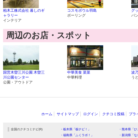
柏木工株式会社 暮しのギ
コスモボウル羽島
グ
ャラリー
ボーリング
パ
インテリア
周辺のお店・スポット
国営木曽三川公園 木曽三
中華美食 菜菜
波
川公園センター
中華料理
う
公園・アウトドア
ホーム
サイトマップ
ログイン
クチコミ投稿
プラ
全国のクチコミナビ(R)
・栃木県「栃ナビ！」
・熊本県「ひ
・福島県「ふくラボ！」
・新潟県「な