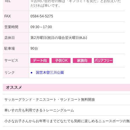
TEL
※お問い合わせの際は「ギフコミ！を見た」とお伝えいた
だければ幸いです。
FAX
0584-54-5275
営業時間
09:30～17:00
店休日
第2月曜日(祝日の場合翌火曜日休み)
駐車場
90台
サービス
リンク
● 国営木曽三川公園
オススメ
サッカーグランド・テニスコート・サンドコート無料開放
車いすの方も利用できるトレーニングルーム
小さなお子さんからお年寄りまでどなたでも気軽に楽しめるニュースポーツの無