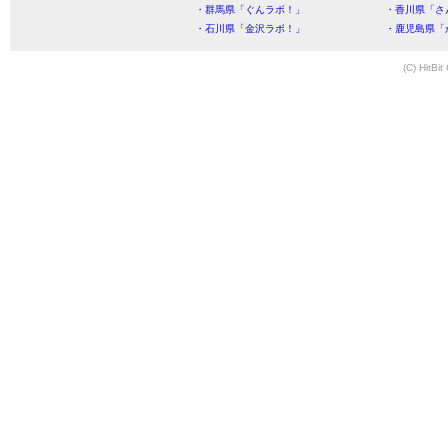
・群馬県「ぐんラボ！」
・香川県「さ
・石川県「金沢ラボ！」
・鹿児島県「
(C) HitBit