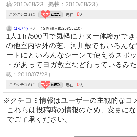
稿:2010/08/23 掲載：2010/08/23）
0
このクチコミに
現在：
人
ばんどう
さん （女性/岐阜市/20代/Lv.10）
1人1ｈ/500円で気軽にカヌー体験がで
の他室内や外の芝、河川敷でもいろんな
ートにといろんなシーンで使えるスポ
トがあってヨガ教室など行っているみ
載：2010/07/28）
0
このクチコミに
現在：
人
※クチコミ情報はユーザーの主観的なコ
これらは投稿時の情報のため、変更に
でご了承ください。