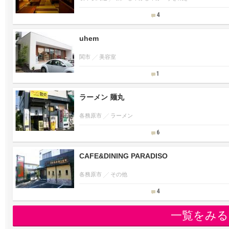
4
uhem
関市
美容室
1
ラーメン 麺丸
各務原市
ラーメン
6
CAFE&DINING PARADISO
各務原市
その他
4
一覧をみる