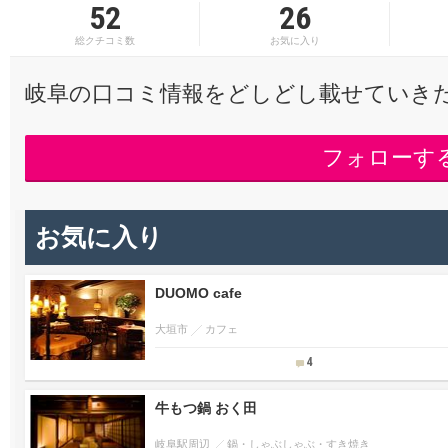
52
26
総クチコミ数
お気に入り
岐阜の口コミ情報をどしどし載せていき
フォローす
お気に入り
DUOMO cafe
大垣市
カフェ
4
牛もつ鍋 おく田
岐阜駅周辺
鍋・しゃぶしゃぶ・すき焼き