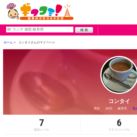
ホーム
コンタイさんのマイページ
コンタイ
男性
40代
岐阜市
花
7
6
総合レベル
クチコミレベル