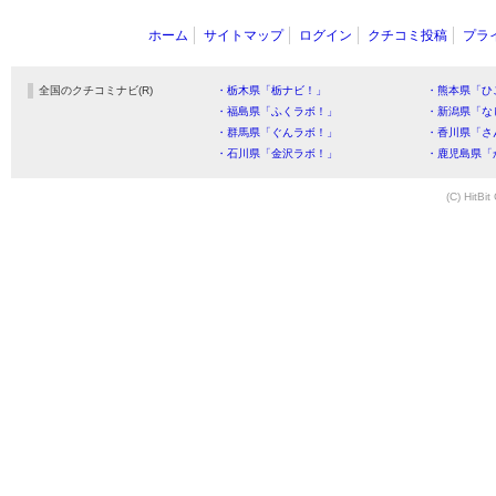
ホーム
サイトマップ
ログイン
クチコミ投稿
プラ
全国のクチコミナビ(R)
・栃木県「栃ナビ！」
・熊本県「ひ
・福島県「ふくラボ！」
・新潟県「な
・群馬県「ぐんラボ！」
・香川県「さ
・石川県「金沢ラボ！」
・鹿児島県「
(C) HitBit