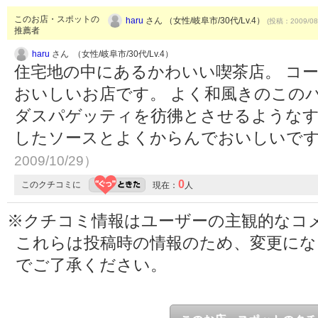
このお店・スポットの
haru
さん （女性/岐阜市/30代/Lv.4）
(投稿：2009/08
推薦者
haru
さん （女性/岐阜市/30代/Lv.4）
住宅地の中にあるかわいい喫茶店。 コ
おいしいお店です。 よく和風きのこの
ダスパゲッティを彷彿とさせるようなす
したソースとよくからんでおいしいで
2009/10/29）
0
このクチコミに
現在：
人
※クチコミ情報はユーザーの主観的なコ
これらは投稿時の情報のため、変更に
でご了承ください。