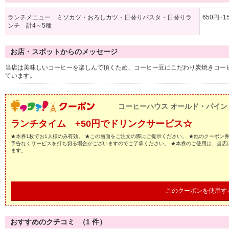
ランチメニュー ミソカツ・おろしカツ・日替りパスタ・日替りラ
650円+
ンチ 計4～5種
お店・スポットからのメッセージ
当店は美味しいコーヒーを楽しんで頂くため、コーヒー豆にこだわり炭焼きコー
ています。
コーヒーハウス オールド・パイン
ランチタイム +50円でドリンクサービス☆
★本券1枚でお1人様のみ有効。 ★この画面をご注文の際にご提示ください。 ★他のクーポン
予告なくサービスを打ち切る場合がございますのでご了承ください。 ★本券のご使用は、当店
ます。
このクーポンを使用す
おすすめのクチコミ （
1
件）