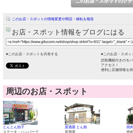
このお店・スポットのクチ
このお店・スポットの情報変更や閉店・移転を報告
お店・スポット情報をブログにはる
■
このお店・スポットを共有する
■
このお店・スポッ
読取機能付きのモバ
アクセス！
便利に店舗情報を持
周辺のお店・スポット
とんとん拍子
居酒屋 とん助
焼肉
ステーキ・ハンバーグ
居酒屋
焼