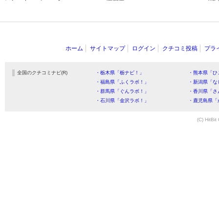
ホーム
サイトマップ
ログイン
クチコミ投稿
プラ
全国のクチコミナビ(R)
・栃木県「栃ナビ！」
・熊本県「ひ
・福島県「ふくラボ！」
・新潟県「な
・群馬県「ぐんラボ！」
・香川県「さ
・石川県「金沢ラボ！」
・鹿児島県「
(C) HitBit