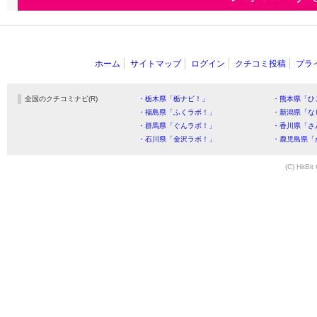
ホーム
サイトマップ
ログイン
クチコミ投稿
プラ
全国のクチコミナビ(R)
・栃木県「栃ナビ！」
・熊本県「ひ
・福島県「ふくラボ！」
・新潟県「な
・群馬県「ぐんラボ！」
・香川県「さ
・石川県「金沢ラボ！」
・鹿児島県「
(C) HitBit