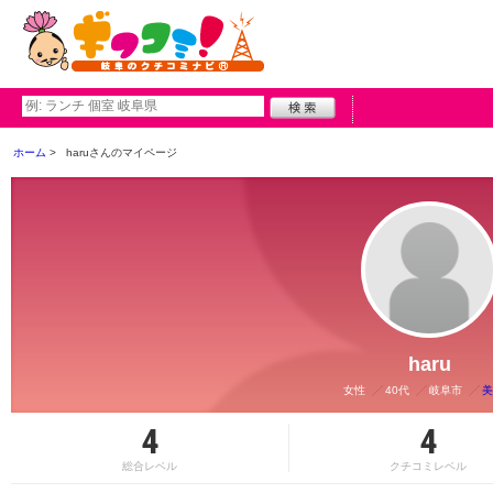
ホーム
haruさんのマイページ
haru
女性
40代
岐阜市
美
4
4
総合レベル
クチコミレベル