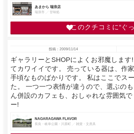
あまから 瑞浪店
瑞浪市
甘味処
このクチコミに“ぐ
投稿：2009/11/14
ギャラリーとSHOPによくお邪魔します
てカワイイです。 売っている器は、作家
手頃なものばかりです。 私はここでス
た。 一つ一つ表情が違うので、選ぶのも
ん併設のカフェも、おしゃれな雰囲気で
ー!
NAGARAGAWA FLAVOR
長良・岐阜公園・川原町
雑貨・文房具