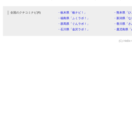
全国のクチコミナビ(R)
・栃木県「栃ナビ！」
・熊本県「ひ
・福島県「ふくラボ！」
・新潟県「な
・群馬県「ぐんラボ！」
・香川県「さ
・石川県「金沢ラボ！」
・鹿児島県「
(C) HitBit