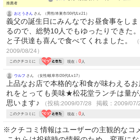
推薦者
おとうさん
さん （男性/本巣市/30代/Lv.21）
義父の誕生日にみんなでお昼食事をしま
るので、総勢10人でもゆったりできた
と子供達も喜んで食べてくれました。
（
2009/08/24）
0
このクチコミに
現在：
人
ウルフ
さん （女性/岐阜市/20代/Lv.17）
上品なお店で本格的な和食が味わえるお
れをとっても美味★松花堂ランチは量があ
思います♪
（投稿:2009/07/28 掲載：2009/07/
0
このクチコミに
現在：
人
※クチコミ情報はユーザーの主観的なコ
これらは投稿時の情報のため、変更に