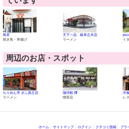
ています
鳥昇
天下一品 岐阜正木店
pec
焼き鳥・串揚げ
ラーメン
イ
周辺のお店・スポット
ちりめん亭 ぎふ真正店
珈琲館 櫟
洋食
ラーメン
喫茶店
レ
ホーム
サイトマップ
ログイン
クチコミ投稿
プラ