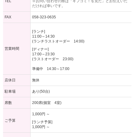
TEL
※お問い合わせの際は「ギフコミ！を見た」とお伝えいた
だければ幸いです。
FAX
058-323-0635
[ランチ]
11:00～14:30
(ランチラストオーダー 14:00)
営業時間
[ディナー]
17:00～23:30
(ラストオーダー 23:00)
準備中 14:30～17:00
店休日
無休
駐車場
あり(50台)
席数
200席(個室 4室)
1,000円 ～
ご予算
[ランチ予算]
1,000円 ～