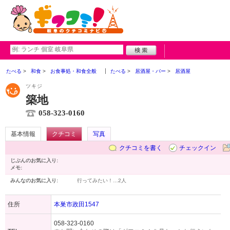
たべる
和食
お食事処・和食全般
たべる
居酒屋・バー
居酒屋
ツキジ
築地
058-323-0160
基本情報
クチコミ
写真
クチコミを書く
チェックイン
じぶんのお気に入り:
メモ:
みんなのお気に入り:
行ってみたい！…
2人
住所
本巣市政田1547
058-323-0160