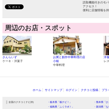
読取機能付きのモバ
アクセス！
便利に店舗情報を持
周辺のお店・スポット
さんらいず
お粥と創作中華料理の店
洋食
ケーキ・洋菓子
小槌
レ
中華料理
ホーム
サイトマップ
ログイン
クチコミ投稿
プラ
全国のクチコミナビ(R)
・栃木県「栃ナビ！」
・熊本県「ひ
・福島県「ふくラボ！」
・新潟県「な