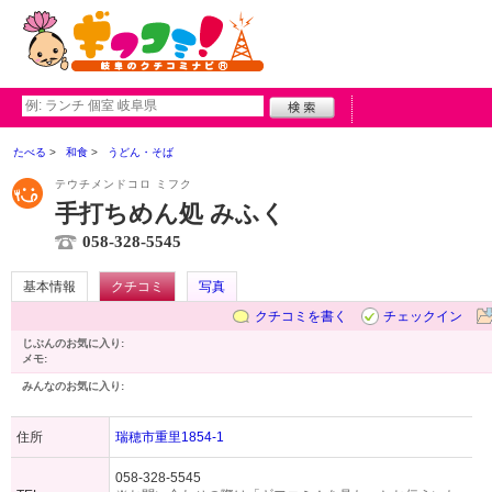
たべる
和食
うどん・そば
テウチメンドコロ ミフク
手打ちめん処 みふく
058-328-5545
基本情報
クチコミ
写真
クチコミを書く
チェックイン
じぶんのお気に入り:
メモ:
みんなのお気に入り:
住所
瑞穂市重里1854-1
058-328-5545