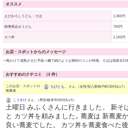
オススメ
えびおろしうどん・そば
1,360円
味噌煮込みうどん
760円
カツ丼
1,160円
お店・スポットからのメッセージ
一晩かけて成熟させた手延べ麺で絹のような独特のコシが特徴。そばは国産石臼
おすすめのクチコミ （
3
件）
このお店・スポットの
ちびとも。
さん （女性/安八郡神戸町/30代/Lv.7）
推薦者
こうすけ
さん （男性/岐阜市/40代/Lv.5）
土曜日 みふくさんに行きました。 新そ
と カツ丼を頼みました｡ 蕎麦は 新蕎麦
良い蕎麦でした。 カツ丼を蕎麦食べた後