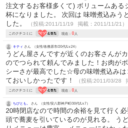
注文するお客様多くて) ボリュームある
杯になりました。 次回は 味噌煮込み
した。
（投稿:2011/11/19 掲載：2011/11/21）
0
このクチコミに
現在：
人
キティ
さん （女性/各務原市/20代/Lv.24）
うどん屋さんですが近くのお客さんが
のでつられて頼んでみました！お肉がボ
シーさが最高でした☆母の味噌煮込みは
ておいしかったです！
（投稿:2011/03/28 
0
このクチコミに
現在：
人
ちびとも。
さん （女性/安八郡神戸町/30代/Lv.7）
20時閉店なので時間の余裕を見て行く
頭で蕎麦を引いているのが見れる。 う