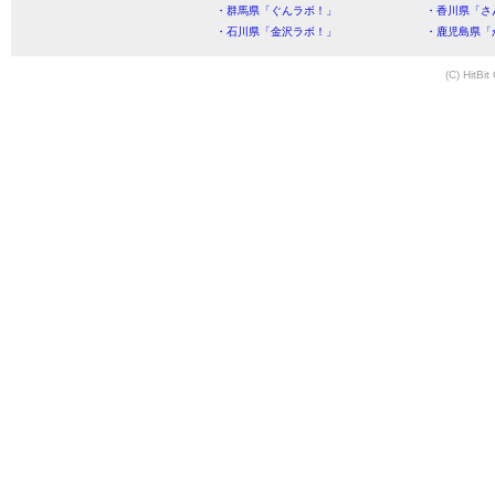
・群馬県「ぐんラボ！」
・香川県「さ
・石川県「金沢ラボ！」
・鹿児島県「
(C) HitBit