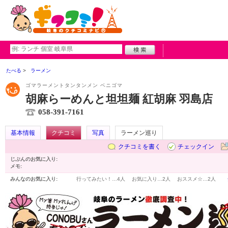
たべる
ラーメン
ゴマラーメントタンタンメン ベニゴマ
胡麻らーめんと坦坦麺 紅胡麻 羽島店
058-391-7161
基本情報
クチコミ
写真
ラーメン巡り
クチコミを書く
チェックイン
じぶんのお気に入り:
メモ:
みんなのお気に入り:
行ってみたい！…
4人
お気に入り…
2人
おススメ☆…
2人