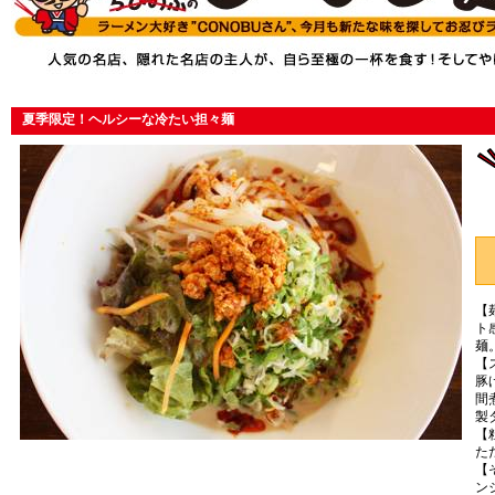
夏季限定！ヘルシーな冷たい担々麺
【
ト
麺
【
豚
間
製
【
た
【
ン