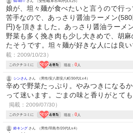
su-ko☆
さん （女性/岐阜市/40代/Lv.25）
娘が、坦々麺が食べたいと言うので行っ
苦手なので、あっさり醤油ラーメン(580円
円)を頂きました。あっさり醤油ラーメ
野菜も多く挽き肉も少し大きめで、胡麻
たそうです。坦々麺が好きな人には良
載：2009/10/23）
0
このクチコミに
現在：
人
シンさん
さん （男性/安八郡安八町/30代/Lv.4）
辛めで野菜たっぷり。やみつきになるか
って迷います。ごまの味と香りがとて
掲載：2009/07/30）
0
このクチコミに
現在：
人
鈴キング
さん （男性/羽島市/20代/Lv.4）