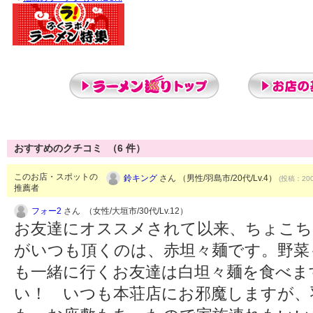
おすすめのクチコミ （
6
件）
このお店・スポットの
鈴キング
さん （男性/羽島市/20代/Lv.4）
(投稿：200
推薦者
フォー2
さん （女性/大垣市/30代/Lv.12）
お友達にオススメされて以来、ちょこち
がいつも頂くのは、赤坦々麺です。野菜
も一緒に行くお友達は白坦々麺を食べま
い！ いつも本荘店にお邪魔しますが、