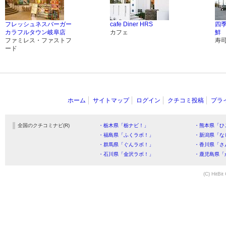
フレッシュネスバーガー
cafe Diner HRS
四
カラフルタウン岐阜店
カフェ
鮮
ファミレス・ファストフ
寿
ード
ホーム
サイトマップ
ログイン
クチコミ投稿
プラ
全国のクチコミナビ(R)
・栃木県「栃ナビ！」
・熊本県「ひ
・福島県「ふくラボ！」
・新潟県「な
・群馬県「ぐんラボ！」
・香川県「さ
・石川県「金沢ラボ！」
・鹿児島県「
(C) HitBit