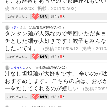
も、お座敷もあったので家族連れもい
稿:2011/02/03 掲載：2011/02/03）
0
このクチコミに
現在：
人
キティ
さん （女性/各務原市/20代/Lv.24）
タンタン麺が人気なので毎回いただきます(
チとした麺が大好きです！餃子もみんな
したいです。
（投稿:2010/05/13 掲載：2010/
0
このクチコミに
現在：
人
こゆっとな
さん （女性/愛知県/40代/Lv.26）
汁なし坦坦麺が大好きです。 辛いのが
おすすめします。 こちらの店は、お水
ーをだしてくれるのが嬉しい
（投稿:2009/
0
このクチコミに
現在：
人