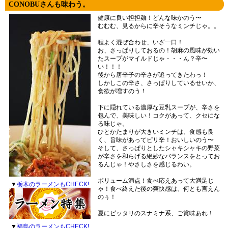
CONOBUさんも味わう。
健康に良い担担麺！どんな味かのう〜
むむむ、見るからに辛そうなミンチじゃ。。
程よく混ぜ合わせ、いざ一口！
お、さっぱりしておるの！胡麻の風味が効い
たスープがマイルドじゃ・・・ん？辛〜
い！！！
後から唐辛子の辛さが追ってきたわっ！
しかしこの辛さ、さっぱりしているせいか、
食欲が増すのう！
下に隠れている濃厚な豆乳スープが、辛さを
包んで、美味しい！コクがあって、クセにな
る味じゃ。
ひとかたまりが大きいミンチは、食感も良
く、旨味があってピリ辛！おいしいのう〜
そして、さっぱりとしたシャキシャキの野菜
が辛さを和らげる絶妙なバランスをとってお
るんじゃ！やさしさを感じるわい。
ボリューム満点！食べ応えあって大満足じ
▼
栃木のラーメンもCHECK!
ゃ！食べ終えた後の爽快感は、何とも言えん
のぅ！
夏にピッタリのスナミナ系、ご賞味あれ！
▼
福島のラーメンもCHECK!