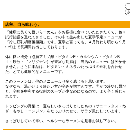
店主、自ら味わう。
『健康に良くて旨いらーめん』をお客様に食べていただきたくて、色々
試行錯誤を重ねてきました。その中で生み出した夏季限定メニューが
『冷し豆乳胡麻担担麺』です。夏季と言っても、４月終わり頃から９月
中旬まで長期間お出ししております。
体に良い成分（必須アミノ酸・ビタミンE・カルシウム・ビタミンB
１・鉄分・ゴマリグナン）が豊富な胡麻は、当店のメニューには欠かせ
ません。さらに本品は、ビタミン・ミネラルたっぷりの豆乳を合わせ
た、とても健康的なメニューです。
このラーメンは、他のメニューより辛く感じると思います。
なぜなら、温かいより冷たい方が辛みが増すんです。尚かつ冷やし麺だ
と、辛味を中和する役割のスープが少なめになるので、より辛く感じら
れます。
トッピングの野菜は、夏らしいさっぱりとしたもの（サニーレタス・ね
ぎ・もやし・ニンジン）をたっぷりのせて、サラダ風にしています。
さっぱりしていて辛い、ヘルシーなラーメンを是非お試し下さい。