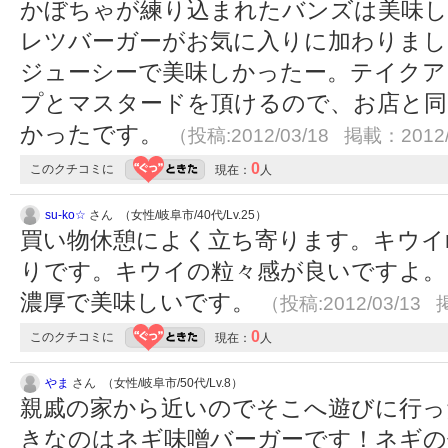
かぼちゃが練り込まれたバンズは美味し
レツバーガーがお気に入りに加わりまし
ジューシーで美味しかったー。テイクア
プとマスタードを頂けるので、お店と同
かったです。
（投稿:2012/03/18 掲載：2012/
0
このクチコミに
現在：
人
su-ko☆
さん （女性/岐阜市/40代/Lv.25）
買い物休憩によく立ち寄ります。キウイ
りです。キウイの粒々感が良いですよ。
濃厚で美味しいです。
（投稿:2012/03/13 
0
このクチコミに
現在：
人
やま
さん （女性/岐阜市/50代/Lv.8）
親戚の家から近いのでそこへ遊びに行っ
きなのはネギ味噌バーガーです！ネギの