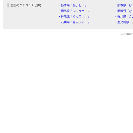
全国のクチコミナビ(R)
・栃木県「栃ナビ！」
・熊本県「ひ
・福島県「ふくラボ！」
・新潟県「な
・群馬県「ぐんラボ！」
・香川県「さ
・石川県「金沢ラボ！」
・鹿児島県「
(C) HitBit