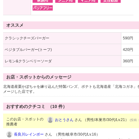
オススメ
クラシックチーズバーガー
590円
ベジタブルバーガー(トーフ)
420円
レモン&クランベリーソーダ
360円
お店・スポットからのメッセージ
北海道産栗かぼちゃを練り込んだ特製バンズ、ポテトも北海道産「北海コガネ」を
メージした店です。
おすすめのクチコミ （
10
件）
このお店・スポットの
おとうさん
さん （男性/本巣市/30代/Lv.21）
(投稿：
推薦者
長良川レインボー
さん （男性/岐阜市/30代/Lv.16）