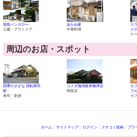
迎島バンガロー
あかね家
スウ
公園・アウトドア
中華料理
ス
ケ
周辺のお店・スポット
四季のさかな 回転寿司
コメダ珈琲岐阜柳津店
カ
鮮
喫茶店
フ
寿司・刺身
カ
ホーム
サイトマップ
ログイン
クチコミ投稿
プラ