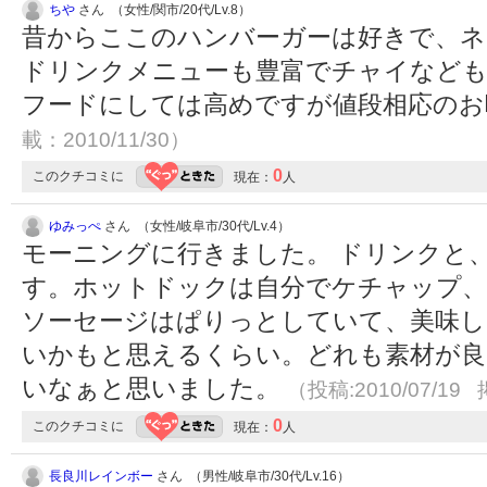
ちや
さん （女性/関市/20代/Lv.8）
昔からここのハンバーガーは好きで、ネ
ドリンクメニューも豊富でチャイなども
フードにしては高めですが値段相応の
載：2010/11/30）
0
このクチコミに
現在：
人
ゆみっぺ
さん （女性/岐阜市/30代/Lv.4）
モーニングに行きました。 ドリンクと
す。ホットドックは自分でケチャップ
ソーセージはぱりっとしていて、美味し
いかもと思えるくらい。どれも素材が良
いなぁと思いました。
（投稿:2010/07/19 
0
このクチコミに
現在：
人
長良川レインボー
さん （男性/岐阜市/30代/Lv.16）