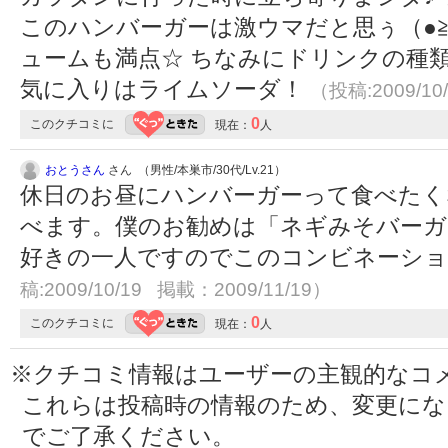
このハンバーガーは激ウマだと思ぅ（●≧
ュームも満点☆ ちなみにドリンクの種
気に入りはライムソーダ！
（投稿:2009/10
0
このクチコミに
現在：
人
おとうさん
さん （男性/本巣市/30代/Lv.21）
休日のお昼にハンバーガーって食べたく
べます。僕のお勧めは「ネギみそバーガ
好きの一人ですのでこのコンビネーシ
稿:2009/10/19 掲載：2009/11/19）
0
このクチコミに
現在：
人
※クチコミ情報はユーザーの主観的なコ
これらは投稿時の情報のため、変更に
でご了承ください。