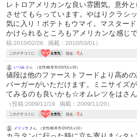
レトロアメリカンな良い雰囲気。意外と
させてもらっています。やはりクラシ
気に入り！ポテトもウマイ。マスタード
かけられるところもアメリカンな感じ
稿:2010/02/26 掲載：2010/03/01）
0
このクチコミに
現在：
人
いつみ
さん （女性/岐阜市/20代/Lv.30）
値段は他のファーストフードより高めの
バーガーがいただけます。ミニサイズ
てみるのも良いかも☆オムレツをはさ
（投稿:2009/11/19 掲載：2009/11/20）
0
このクチコミに
現在：
人
メリッサ
さん （女性/岐阜市/20代/Lv.10）
カラタンに行った時に立ち寄りまシタ♪