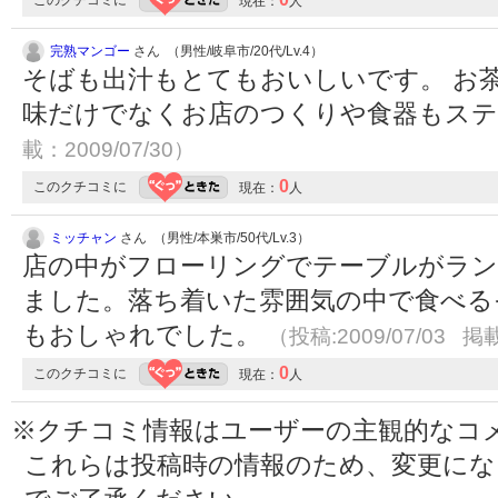
このクチコミに
現在：
人
完熟マンゴー
さん （男性/岐阜市/20代/Lv.4）
そばも出汁もとてもおいしいです。 お
味だけでなくお店のつくりや食器もステ
載：2009/07/30）
0
このクチコミに
現在：
人
ミッチャン
さん （男性/本巣市/50代/Lv.3）
店の中がフローリングでテーブルがラ
ました。落ち着いた雰囲気の中で食べる
もおしゃれでした。
（投稿:2009/07/03 掲載
0
このクチコミに
現在：
人
※クチコミ情報はユーザーの主観的なコ
これらは投稿時の情報のため、変更に