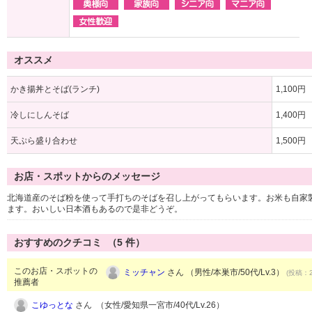
オススメ
かき揚丼とそば(ランチ)
1,100円
冷しにしんそば
1,400円
天ぷら盛り合わせ
1,500円
お店・スポットからのメッセージ
北海道産のそば粉を使って手打ちのそばを召し上がってもらいます。お米も自家
ます。おいしい日本酒もあるので是非どうぞ。
おすすめのクチコミ （
5
件）
このお店・スポットの
ミッチャン
さん （男性/本巣市/50代/Lv.3）
(投稿：2
推薦者
こゆっとな
さん （女性/愛知県一宮市/40代/Lv.26）