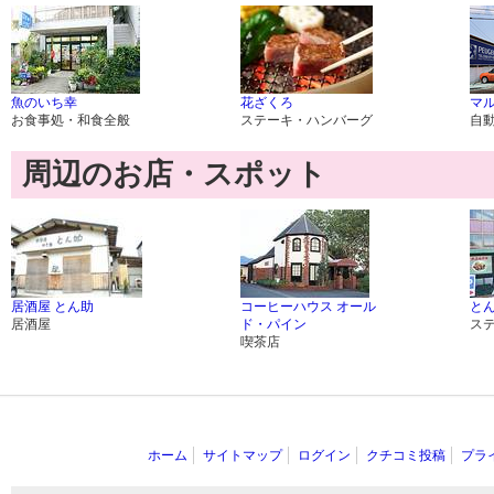
魚のいち幸
花ざくろ
マ
お食事処・和食全般
ステーキ・ハンバーグ
自
周辺のお店・スポット
居酒屋 とん助
コーヒーハウス オール
と
居酒屋
ド・パイン
ス
喫茶店
ホーム
サイトマップ
ログイン
クチコミ投稿
プラ