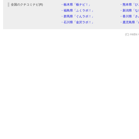
全国のクチコミナビ(R)
・栃木県「栃ナビ！」
・熊本県「ひ
・福島県「ふくラボ！」
・新潟県「な
・群馬県「ぐんラボ！」
・香川県「さ
・石川県「金沢ラボ！」
・鹿児島県「
(C) HitBit