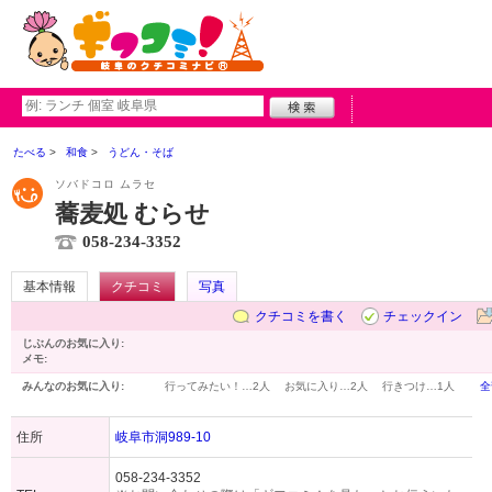
たべる
和食
うどん・そば
ソバドコロ ムラセ
蕎麦処 むらせ
058-234-3352
基本情報
クチコミ
写真
クチコミを書く
チェックイン
じぶんのお気に入り:
メモ:
みんなのお気に入り:
行ってみたい！…
2人
お気に入り…
2人
行きつけ…
1人
全
住所
岐阜市洞989-10
058-234-3352