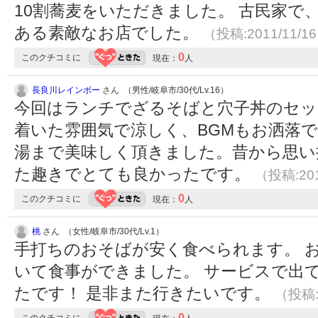
10割蕎麦をいただきました。 古民家で
ある素敵なお店でした。
（投稿:2011/11/1
0
このクチコミに
現在：
人
長良川レインボー
さん （男性/岐阜市/30代/Lv.16）
今回はランチでざるそばと穴子丼のセッ
着いた雰囲気で涼しく、BGMもお洒落
湯まで美味しく頂きました。昔から思い
た趣きでとても良かったです。
（投稿:201
0
このクチコミに
現在：
人
桃
さん （女性/岐阜市/30代/Lv.1）
手打ちのおそばが安く食べられます。 
いて食事ができました。 サービスで出
たです！ 是非また行きたいです。
（投稿:2
0