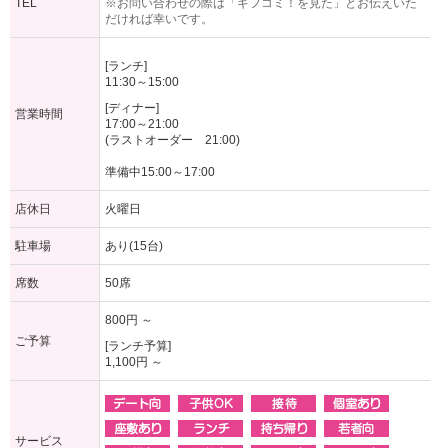
TEL
※お問い合わせの際は「ギフコミ！を見た」とお伝えいた
だければ幸いです。
[ランチ]
11:30～15:00
[ディナー]
営業時間
17:00～21:00
(ラストオーダー 21:00)
準備中15:00～17:00
店休日
火曜日
駐車場
あり(15台)
席数
50席
800円 ～
ご予算
[ランチ予算]
1,100円 ～
サービス