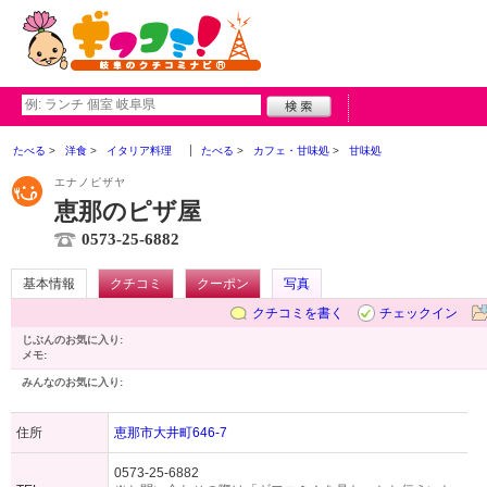
たべる
洋食
イタリア料理
たべる
カフェ・甘味処
甘味処
エナノピザヤ
恵那のピザ屋
0573-25-6882
基本情報
クチコミ
クーポン
写真
クチコミを書く
チェックイン
じぶんのお気に入り:
メモ:
みんなのお気に入り:
住所
恵那市大井町646-7
0573-25-6882