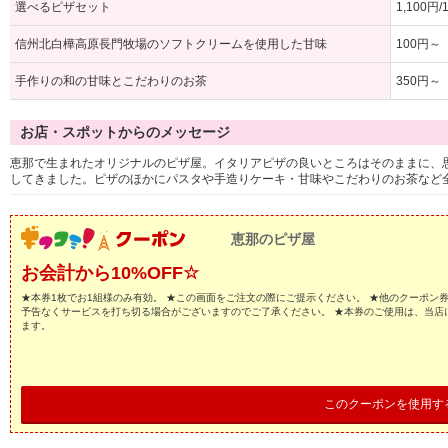
選べるピザセット
1,100円/
信州北白樺高原長門牧場のソフトクリームを使用した甘味
100円～
手作りの和の甘味とこだわりのお茶
350円～
お店・スポットからのメッセージ
恵那で生まれたオリジナルのピザ屋。イタリアピザの良いところはそのままに、
してきました。ピザのほかにパスタや手造りケーキ・甘味やこだわりのお茶など
恵那のピザ屋
お会計から10%OFF☆
★本券1枚でお1組様のみ有効。 ★この画面をご注文の際にご提示ください。 ★他のクーポン
予告なくサービスを打ち切る場合がございますのでご了承ください。 ★本券のご使用は、当店
ます。
このクーポンを使用す