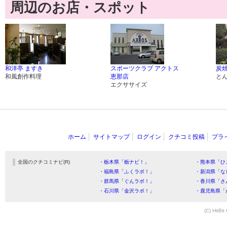
周辺のお店・スポット
和洋亭 ますき
スポーツクラブ アクトス
炭焼
和風創作料理
恵那店
と
エクササイズ
ホーム
サイトマップ
ログイン
クチコミ投稿
プラ
全国のクチコミナビ(R)
・栃木県「栃ナビ！」
・熊本県「ひ
・福島県「ふくラボ！」
・新潟県「な
・群馬県「ぐんラボ！」
・香川県「さ
・石川県「金沢ラボ！」
・鹿児島県「
(C) HitBit