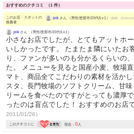
おすすめのクチコミ （
1
件）
このお店・スポットの
jeik
さん （男性/恵那市/20代/Lv.1）
(投稿：2010/12/
推薦者
jeik
さん （男性/恵那市/20代/Lv.1）
小さなお店でしたが、とてもアットホー
いしかったです。 たまたま隣にいたお
り、ファンが多いのも分かるくらいの
た。 メニューを見ると国産小麦、牧場
マト、商品全てこだわりの素材を活かし
スタ、長門牧場のソフトクリーム、甘味
リームを食べたのですがとっても濃厚で
ったのは盲点でした！ おすすめのお店
2011/01/26）
0
このクチコミに
現在：
人