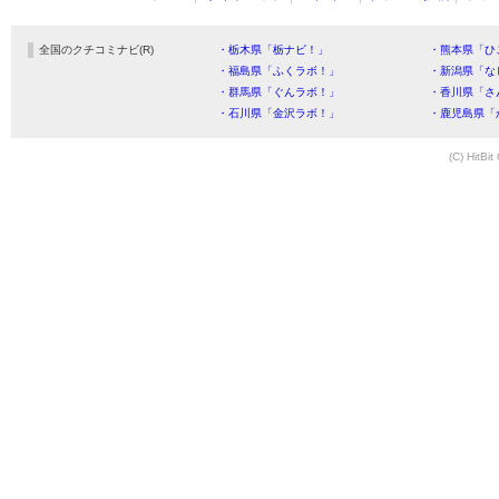
全国のクチコミナビ(R)
・栃木県「栃ナビ！」
・熊本県「ひ
・福島県「ふくラボ！」
・新潟県「な
・群馬県「ぐんラボ！」
・香川県「さ
・石川県「金沢ラボ！」
・鹿児島県「
(C) HitBit