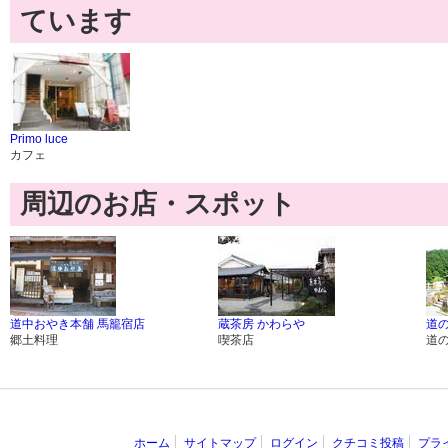
ています
Primo luce
カフェ
周辺のお店・スポット
道中おやき本舗 馬籠宿店
蔵茶房 かわらや
道の
郷土料理
喫茶店
道の
ホーム
サイトマップ
ログイン
クチコミ投稿
プラ