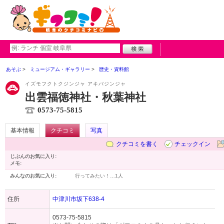
あそぶ
ミュージアム・ギャラリー
歴史・資料館
イズモフクトクジンジャ アキバジンジャ
出雲福徳神社・秋葉神社
0573-75-5815
基本情報
クチコミ
写真
クチコミを書く
チェックイン
じぶんのお気に入り:
メモ:
みんなのお気に入り:
行ってみたい！…
1人
住所
中津川市坂下638-4
0573-75-5815