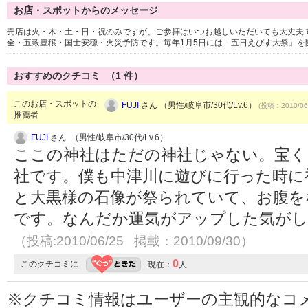
お店・スポットからのメッセージ
売店は火・木・土・日・祝のみですが、ご参拝はいつお越しいただいても大丈夫
全・五穀豊穣・国士安穏・火災予防です。毎年1月5日には「五日えびす大祭」を
おすすめのクチコミ （
1
件）
このお店・スポットの
FUJI
さん （男性/岐阜市/30代/Lv.6）
(投稿：2010/06
推薦者
FUJI
さん （男性/岐阜市/30代/Lv.6）
ここの神社はただの神社じゃない。宝く
社です。僕も中津川に遊びに行った時に
と大黒様の石像が祭られていて、お腹を
です。なんだか運気がアップした気がし
（投稿:2010/06/25 掲載：2010/09/30）
0
このクチコミに
現在：
人
※クチコミ情報はユーザーの主観的なコ