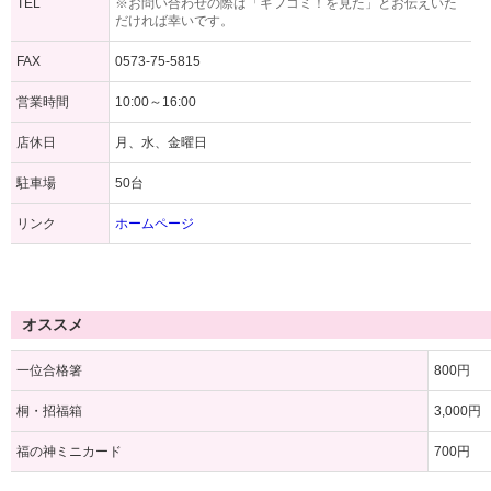
TEL
※お問い合わせの際は「ギフコミ！を見た」とお伝えいた
だければ幸いです。
FAX
0573-75-5815
営業時間
10:00～16:00
店休日
月、水、金曜日
駐車場
50台
リンク
ホームページ
オススメ
一位合格箸
800円
桐・招福箱
3,000円
福の神ミニカード
700円