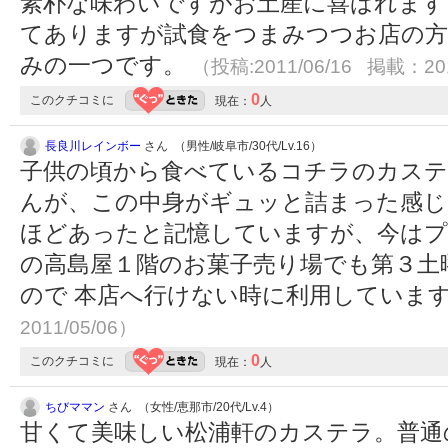
素朴な味わいですがお土産に喜ばれます
てありますが試食をつまみつつお店の方
みの一つです。
（投稿:2011/06/16 掲載：201
0
このクチコミに
現在：
人
長良川レインボー
さん （男性/岐阜市/30代/Lv.16）
子供の頃から食べているコチラのカステ
んが、この中身がギュッと詰まった感じ
ほどあったと記憶していますが、今はプ
の高島屋１階のお菓子売り場でも第３土
ので 本店へ行けない時に利用していま
2011/05/06）
0
このクチコミに
現在：
人
ちびママン
さん （女性/恵那市/20代/Lv.4）
甘くて美味しい松浦軒のカステラ。普通