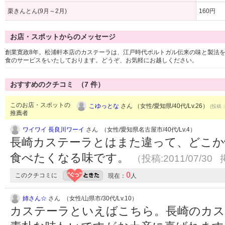
栗きんとん(9月～2月)
160円
お店・スポットからのメッセージ
創業寛政8年。松浦軒本店のカステーラは、江戸時代ポルトガル伝来の味と製法を
食のサービスをいたしております。どうぞ、お気軽にお越しください。
おすすめのクチコミ （
7
件）
このお店・スポットの
こゆっとな
さん （女性/愛知県/40代/Lv.26）
(投稿：
推薦者
ワイワイ 長良川ワーイ
さん （女性/愛知県名古屋市/40代/Lv.4）
長崎カステーラとはまた違って、どこか
食べたくなる味です。
（投稿:2011/07/30 
0
このクチコミに
現在：
人
姉さん☆
さん （女性/山県市/30代/Lv.10）
カステーラといえばこちら。長崎のカ