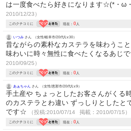
は一度食べたら好きになります☆(*・ω
2010/12/23）
0
このクチコミに
現在：
人
いつみ
さん （女性/岐阜市/20代/Lv.30）
昔ながらの素朴なカステラを味わうこと
味わいに時々無性に食べたくなるあじ
2010/09/25）
0
このクチコミに
現在：
人
あぁちゃん
さん （女性/恵那市/20代/Lv.9）
手土産や ちょっとしたお客さんがくる時に
のカステラとわ違い ずっしりとしたと
です☆
（投稿:2010/07/14 掲載：2010/07/15）
0
このクチコミに
現在：
人