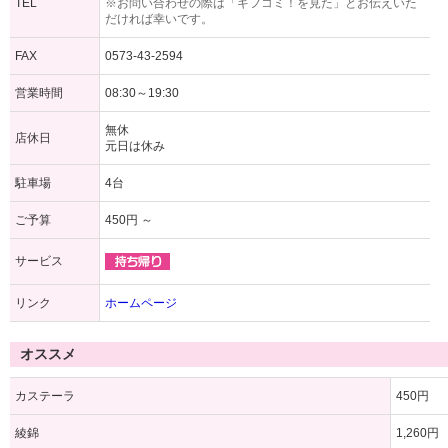
TEL
※お問い合わせの際は「ギフコミ！を見た」とお伝えいた
だければ幸いです。
FAX
0573-43-2594
営業時間
08:30～19:30
無休
店休日
元日は休み
駐車場
4台
ご予算
450円 ～
サービス
リンク
ホームページ
オススメ
カステーラ
450円
綾錦
1,260円