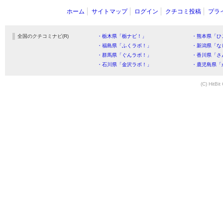
ホーム
サイトマップ
ログイン
クチコミ投稿
プラ
全国のクチコミナビ(R)
・栃木県「栃ナビ！」
・熊本県「ひ
・福島県「ふくラボ！」
・新潟県「な
・群馬県「ぐんラボ！」
・香川県「さ
・石川県「金沢ラボ！」
・鹿児島県「
(C) HitBit