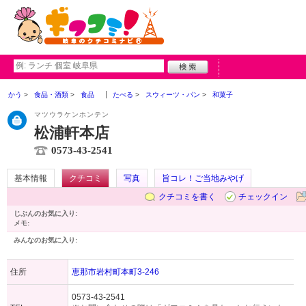
かう
食品・酒類
食品
たべる
スウィーツ・パン
和菓子
マツウラケンホンテン
松浦軒本店
0573-43-2541
基本情報
クチコミ
写真
旨コレ！ご当地みやげ
クチコミを書く
チェックイン
じぶんのお気に入り:
メモ:
みんなのお気に入り:
住所
恵那市岩村町本町3-246
0573-43-2541