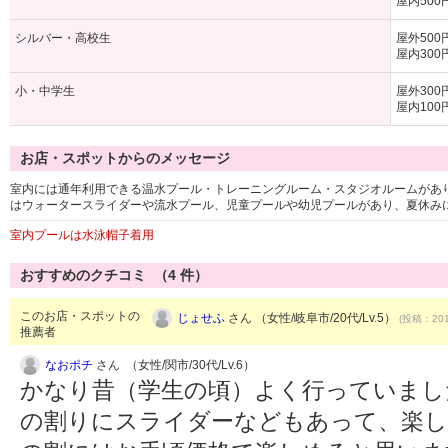
屋内500
シルバー・高校生
屋外500
屋内300
小・中学生
屋外300
屋内100
お店・スポットからのメッセージ
室内には通年利用できる温水プール・トレーニングルーム・スタジオルームがあ
はウォータースライダーや流水プール、児童プールや幼児プールがあり、夏休み
室内プールは水泳帽子着用
おすすめのクチコミ （
4
件）
このお店・スポットの
じょせふ
さん （女性/岐阜市/20代/Lv.5）
(投稿：201
推薦者
なおポチ
さん （女性/関市/30代/Lv.6）
かなり昔（学生の頃）よく行っていまし
の割りにスライダーなどもあって、楽し