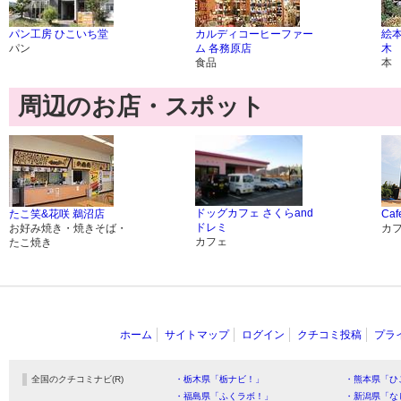
パン工房 ひこいち堂
カルディコーヒーファー
絵
パン
ム 各務原店
木
食品
本
周辺のお店・スポット
ドッグカフェ さくらand
たこ笑&花咲 鵜沼店
Ca
ドレミ
お好み焼き・焼きそば・
カ
カフェ
たこ焼き
ホーム
サイトマップ
ログイン
クチコミ投稿
プラ
全国のクチコミナビ(R)
・栃木県「栃ナビ！」
・熊本県「ひ
・福島県「ふくラボ！」
・新潟県「な