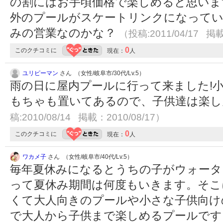
の割にはお手頃価格で楽しめると思いま
外のプールがスケートリンクになってい
みの営業なのかな？
（投稿:2011/04/17 掲載
0
このクチコミに
現在：
人
ユリピーマン
さん （女性/岐阜市/30代/Lv.5）
雨の日に屋内プールに行って来ました!
もちゃも置いてあるので、子供達は楽
稿:2010/08/14 掲載：2010/08/17）
0
このクチコミに
現在：
人
ワカメ子
さん （女性/岐阜市/40代/Lv.5）
毎年夏休みになるとうちの子がウォータ
って夏休み期間は何度もいきます。そこ
くて大人向きのプールや小さな子供向け
で大人から子供まで楽しめるプールです