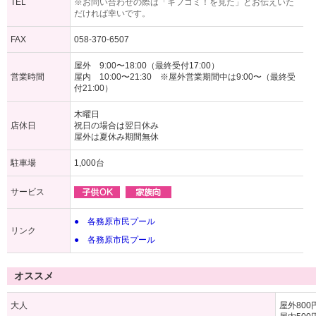
TEL
※お問い合わせの際は「ギフコミ！を見た」とお伝えいた
だければ幸いです。
FAX
058-370-6507
屋外 9:00〜18:00（最終受付17:00）
営業時間
屋内 10:00〜21:30 ※屋外営業期間中は9:00〜（最終受
付21:00）
木曜日
店休日
祝日の場合は翌日休み
屋外は夏休み期間無休
駐車場
1,000台
サービス
● 各務原市民プール
リンク
● 各務原市民プール
オススメ
大人
屋外800