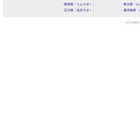
・群馬県「ぐんラボ！」
・香川県「さ
・石川県「金沢ラボ！」
・鹿児島県「
(C) HitBit