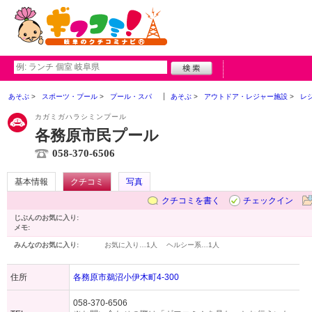
あそぶ
スポーツ・プール
プール・スパ
あそぶ
アウトドア・レジャー施設
レ
カガミガハラシミンプール
各務原市民プール
058-370-6506
基本情報
クチコミ
写真
クチコミを書く
チェックイン
じぶんのお気に入り:
メモ:
みんなのお気に入り:
お気に入り…
1人
ヘルシー系…
1人
住所
各務原市鵜沼小伊木町4-300
058-370-6506