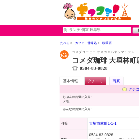
たべる
カフェ・甘味処
喫茶店
コメダコーヒー オオガキハヤシマチテン
コメダ珈琲 大垣林町
0584-83-0828
基本情報
クチコミ
写真
クチ
じぶんのお気に入り:
メモ:
みんなのお気に入り:
住所
大垣市林町1-1-1
0584-83-0828