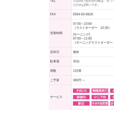
TEL
※お問い合わせの際は「ギフ
だければ幸いです。
FAX
0584-83-0828
07:00～23:00
（ラストオーダー 22:30）
営業時間
[モーニング]
07:00～11:00
（モーニングラストオーダー 1
店休日
無休
駐車場
30台
席数
125席
ご予算
380円 ～
サービス