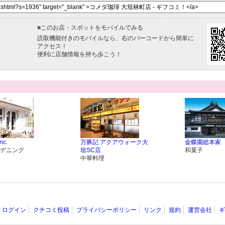
■
このお店・スポットをモバイルでみる
読取機能付きのモバイルなら、右のバーコードから簡単に
アクセス！
便利に店舗情報を持ち歩こう！
nc.
万豚記 アクアウォーク大
金蝶園総本家
デニング
垣SC店
和菓子
中華料理
ログイン
クチコミ投稿
プライバシーポリシー
リンク
規約
運営会社
ギ