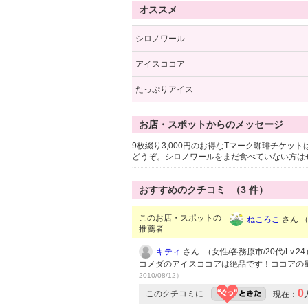
オススメ
シロノワール
アイスココア
たっぷりアイス
お店・スポットからのメッセージ
9枚綴り3,000円のお得なTマーク珈琲チケ
どうぞ。シロノワールをまだ食べていない方は
おすすめのクチコミ （
3
件）
このお店・スポットの
ねころこ
さん （
推薦者
キティ
さん （女性/各務原市/20代/Lv.24
コメダのアイスココアは絶品です！ココアの
2010/08/12）
0
このクチコミに
現在：