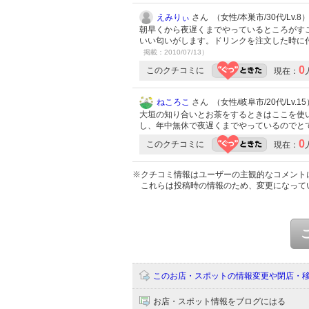
えみりぃ
さん （女性/本巣市/30代/Lv.8
朝早くから夜遅くまでやっているところがす
いい匂いがします。ドリンクを注文した時に
掲載：2010/07/13）
0
このクチコミに
現在：
ねころこ
さん （女性/岐阜市/20代/Lv.15
大垣の知り合いとお茶をするときはここを使
し、年中無休で夜遅くまでやっているのでと
0
このクチコミに
現在：
※クチコミ情報はユーザーの主観的なコメント
これらは投稿時の情報のため、変更になって
このお店・スポットの情報変更や閉店・
お店・スポット情報をブログにはる