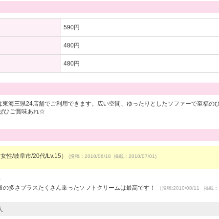
590円
480円
480円
ットは東海三県24店舗でご利用できます。広い空間、ゆったりとしたソファーで至福の
ぜひご賞味あれ☆
女性/岐阜市/20代/Lv.15）
(投稿：2010/06/18 掲載：2010/07/01)
）
量の多さプラスたくさん乗ったソフトクリームは最高です！
（投稿:2010/08/11 掲載：
人