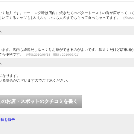
）
ごく魅力です。モーニング時は店内に焼きたてのバタートーストの香が広がってい
付いてくるナッツもおいしい。いつも人のまでもらって食べちゃってます。
（投稿:20
人
）
います。店内も綺麗だしゆっくりお茶ができるのがよいです。駅近くだけど駐車場
ても便利です。
（投稿:2010/06/18 掲載：2010/07/01）
人
になります。
いる場合がございますのでご了承ください。
このお店・スポットのクチコミを書く
移転を報告