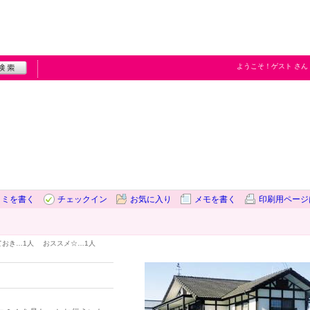
ようこそ！
ゲスト
さん
コミを書く
チェックイン
お気に入り
メモを書く
印刷用ページ
ておき…
1人
おススメ☆…
1人