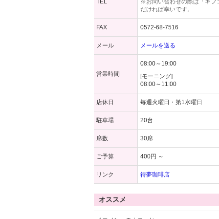
TEL
※お問い合わせの際は「ギフ
だければ幸いです。
FAX
0572-68-7516
メール
メールを送る
08:00～19:00
営業時間
[モーニング]
08:00～11:00
店休日
毎週火曜日・第1水曜日
駐車場
20台
席数
30席
ご予算
400円 ～
リンク
待夢珈琲店
オススメ