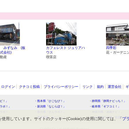
 みずなみ (板
カフェレスト ジュリアハ
四季彩
式会社)
ウス
花・ガーデニ
動産
喫茶店
ログイン
クチコミ投稿
プライバシーポリシー
リンク
規約
運営会社
ギ
ビ！」
・熊本県「ひごなび！」
・静岡県「静岡ナビっち！」
ラボ！」
・新潟県「なじらぼ！」
・岐阜県「ギフコミ！」
ラボ！」
・香川県「さんラボ！」
・神奈川県「湘南ナビ！」
ラボ！」
・鹿児島県「かごぶら！」
・埼玉県北部地域「彩北なび
を使用しています。サイトのクッキー(Cookie)の使用に関しては、「
プ
(C) HitBit Co.,Ltd. All Rights Reserved.