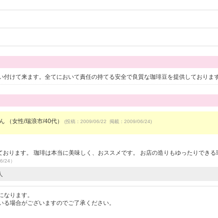
い付けて来ます。全てにおいて責任の持てる安全で良質な珈琲豆を提供しておりま
ん （女性/瑞浪市/40代）
(投稿：2009/06/22 掲載：2009/06/24)
おります。 珈琲は本当に美味しく、おススメです。 お店の造りもゆったりできる
6/24）
人
になります。
いる場合がございますのでご了承ください。