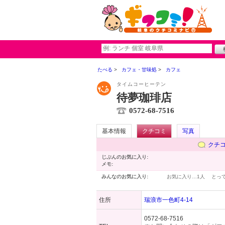
たべる
カフェ・甘味処
カフェ
タイムコーヒーテン
待夢珈琲店
0572-68-7516
基本情報
クチコミ
写真
クチ
じぶんのお気に入り:
メモ:
みんなのお気に入り:
お気に入り…
1人
とっ
住所
瑞浪市一色町4-14
0572-68-7516