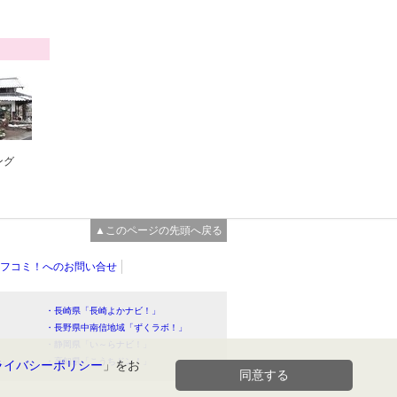
ング
▲このページの先頭へ戻る
フコミ！へのお問い合せ
・長崎県「長崎よかナビ！」
・長野県中南信地域「ずくラボ！」
・静岡県「い～らナビ！」
！」
・高知県「こうちドン！」
ライバシーポリシー
」をお
同意する