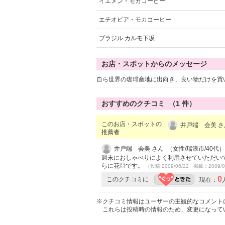
イエメン・モカコーヒー
エチオピア・モカコーヒー
ブラジル カルモ下坂
お店・スポットからのメッセージ
自ら世界の珈琲産地に出向き、良い物だけを買
おすすめのクチコミ （
1
件）
このお店・スポットの
井戸端 会美 さ
推薦者
井戸端 会美 さん （女性/瑞浪市/40代）
週末におしゃべりによく利用させていただいて
らに花◎です。
（投稿:2009/06/22 掲載：2009/0
0
このクチコミに
現在：
※クチコミ情報はユーザーの主観的なコメント
これらは投稿時の情報のため、変更になって