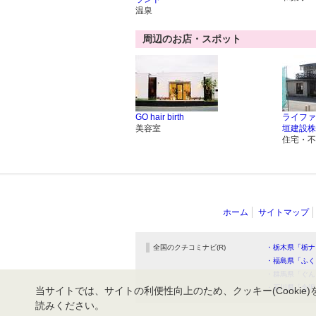
温泉
周辺のお店・スポット
GO hair birth
ライファ
美容室
垣建設株
住宅・不
ホーム
サイトマップ
全国のクチコミナビ(R)
・栃木県「栃ナ
・福島県「ふく
・群馬県「ぐん
・石川県「金沢
当サイトでは、サイトの利便性向上のため、クッキー(Cookie)
読みください。