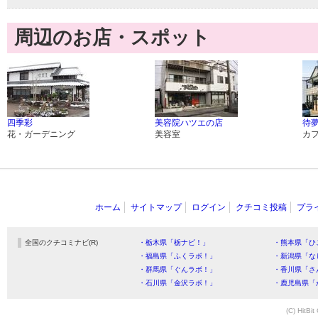
周辺のお店・スポット
四季彩
美容院ハツエの店
待
花・ガーデニング
美容室
カ
ホーム
サイトマップ
ログイン
クチコミ投稿
プラ
全国のクチコミナビ(R)
・栃木県「栃ナビ！」
・熊本県「ひ
・福島県「ふくラボ！」
・新潟県「な
・群馬県「ぐんラボ！」
・香川県「さ
・石川県「金沢ラボ！」
・鹿児島県「
(C) HitBit