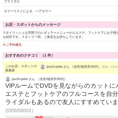
ブライダル
カラーリストによる、ヘアカラー
お店・スポットからのメッセージ
スタイリッシュな空間でのレギュラーメニューからエステ、フットケアにお子様か
も好評です。スタッフ一同、ご来店をお待ちしています。
※ご予約優先
おすすめのクチコミ （
1
件）
このお店・スポットの
puchi-peko さん （女性/瑞浪市/30代）
(投稿：2009/
推薦者
puchi-peko さん （女性/瑞浪市/30代）
VIPルームでDVDを見ながらのカット
エステとフットケアのフルコースを自
ライダルもあるので友人にすすめてい
2009/08/03）