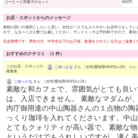
コーヒーと和菓子のセット
800円
お店・スポットからのメッセージ
奥様の憩いの場所にしたいと思い、女性が一人でも入りやすいお店作りをしてい
ので、なるべく少人数でお越しください。サンドイッチは予約制ですので、事前
完全禁煙です。男性の方、中学生以下のお子様、飲酒をされている方はご遠慮く
おすすめのクチコミ （
1
件）
このお店・スポットの
こゆっとな
さん （女性/愛知県/40代/Lv.26）
(投稿：
推薦者
こゆっとな
さん （女性/愛知県/40代/Lv.26）
素敵な和カフェで、雰囲気がとても良い
は、入店できません。 素敵なマダムが
内庁御用達の中山陶器さんの１点物の陶
っくり珈琲を入れてくださいます。中山
とてもクォリティが高い器で、素敵な物
というだけでもうれしいですが、凄く美