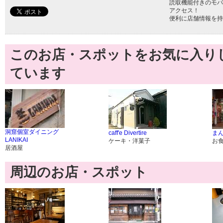
読取機能付きのモバ
アクセス！
便利に店舗情報を持
このお店・スポットをお気に入り
ています
洞窟個室ダイニング
caff'e Divertire
ま
LANIKAI
ケーキ・洋菓子
お
居酒屋
周辺のお店・スポット