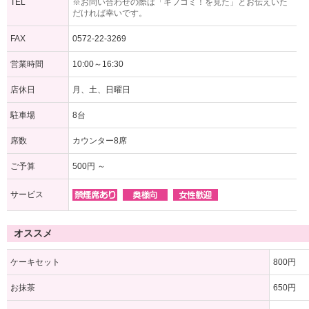
TEL
※お問い合わせの際は「ギフコミ！を見た」とお伝えいた
だければ幸いです。
FAX
0572-22-3269
営業時間
10:00～16:30
店休日
月、土、日曜日
駐車場
8台
席数
カウンター8席
ご予算
500円 ～
サービス
オススメ
ケーキセット
800円
お抹茶
650円