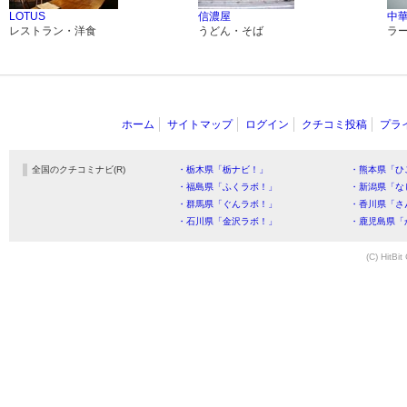
LOTUS
信濃屋
中華
レストラン・洋食
うどん・そば
ラ
ホーム
サイトマップ
ログイン
クチコミ投稿
プラ
全国のクチコミナビ(R)
・栃木県「栃ナビ！」
・熊本県「ひ
・福島県「ふくラボ！」
・新潟県「な
・群馬県「ぐんラボ！」
・香川県「さ
・石川県「金沢ラボ！」
・鹿児島県「
(C) HitBit