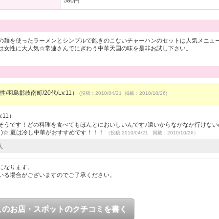
580円
の麺を使ったラーメンとシンプルで飽きのこないチャーハンのセットは人気メニュ
は女性に大人気☆常連さんでにぎわう中華天国の味を是非お試し下さい。
/羽島郡岐南町/20代/Lv.11）
(投稿：2010/04/21 掲載：2010/10/26)
.11）
だそうです！どの料理を食べてもほんとにおいしいんです♪遠いからなかなか行けない
｀)☆ 夏は冷し中華がおすすめです！！！
（投稿:2010/04/21 掲載：2010/10/26）
人
になります。
いる場合がございますのでご了承ください。
このお店・スポットのクチコミを書く