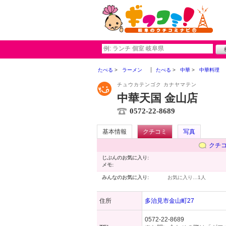
たべる
ラーメン
たべる
中華
中華料理
チュウカテンゴク カナヤマテン
中華天国 金山店
0572-22-8689
基本情報
クチコミ
写真
クチ
じぶんのお気に入り:
メモ:
みんなのお気に入り:
お気に入り…
1人
住所
多治見市金山町27
0572-22-8689