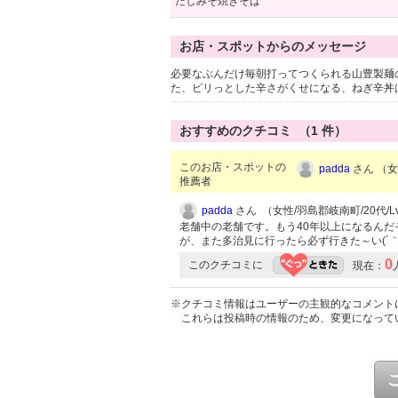
だしみそ焼きそば
お店・スポットからのメッセージ
必要なぶんだけ毎朝打ってつくられる山豊製麺
た、ピリっとした辛さがくせになる、ねぎ辛丼
おすすめのクチコミ （
1
件）
このお店・スポットの
padda
さん （女性
推薦者
padda
さん （女性/羽島郡岐南町/20代/Lv
老舗中の老舗です。もう40年以上になるん
が、また多治見に行ったら必ず行きた～い(´
0
このクチコミに
現在：
※クチコミ情報はユーザーの主観的なコメント
これらは投稿時の情報のため、変更になって