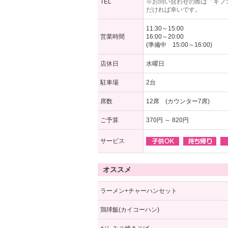
TEL
※お問い合わせの際は「ギフ
だければ幸いです。
11:30～15:00
営業時間
16:00～20:00
(準備中 15:00～16:00)
店休日
水曜日
駐車場
2台
席数
12席 (カウンター7席)
ご予算
370円 ～ 820円
サービス
オススメ
ラーメン+チャーハンセット
鶏球飯(カイコーハン)