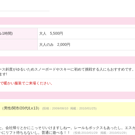
1時間)
大人 5,500円
大人のみ 2,000円
コース斜度がゆるいためスノーボードやスキーに初めて挑戦する人にもおすすめです
す!
ので暖かい服装でご来場ください。
（男性/関市/20代/Lv.13）
(投稿：2009/08/10 掲載：2010/01/25)
）
た。会社帰りとかにこっそりいけますしねー。レールもボックスもあったし。エス
いにリフト待ちもないし。普通に遊べる！！
（投稿:2010/01/29 掲載：2010/01/29）