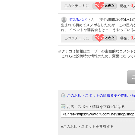
0
このクチコミに
現在：
湿気るパパ
さん （男性/関市/20代/Lv.13
生まれて初めてスノボをしたのが、この屋内
ね。 イベントや講習会もけっこうやっている
0
このクチコミに
現在：
※クチコミ情報はユーザーの主観的なコメント
これらは投稿時の情報のため、変更になって
このお店・スポットの情報変更や閉店・
お店・スポット情報をブログにはる
■
このお店・スポットを共有する