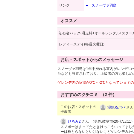
リンク
● スノーヴァ羽島
オススメ
初心者パック(滑走料+オールレンタル+スクール
レディースデイ(毎週火曜日)
お店・スポットからのメッセージ
スノーヴァ羽島は1年中滑れる室内ゲレンデ!
台なども設置されており、上級者の方も楽しめま
ゲレンデ内の室温が0℃～-2℃となっています
おすすめのクチコミ （
2
件）
このお店・スポットの
湿気るパパ
さん 
推薦者
ひろみ2
さん （男性/岐阜市/20代/Lv.11
スノボーはまってたときけっこういってまし
ーは板とらないといけないけどゲレンデみた