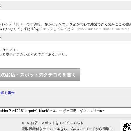
人
）
ゲレンデ「スノーヴァ羽島」 懐かしいです。季節を問わず練習できるのがここの強
みたいなんでまずはHPをチェックしてみては？
（投稿:2009/08/10 掲載：2010/01/25）
人
になります。
いる場合がございますのでご了承ください。
このお店・スポットのクチコミを書く
移転を報告
■
このお店・スポットをモバイルでみる
読取機能付きのモバイルなら、右のバーコードから簡単に