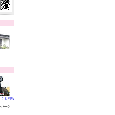
くま 羽島
ンバーグ