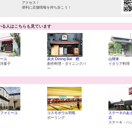
アクセス！
便利に店舗情報を持ち歩こう！
いる人はこちらも見ています
ーユ
炭火 Dining Bar 鰹
山帰来
洋菓子
創作料理・ダイニングバ
イタリア料理
ー
ファミーユ
コスモボウル羽島
ステーキのあさ
ボーリング
店
ステーキ・ハ