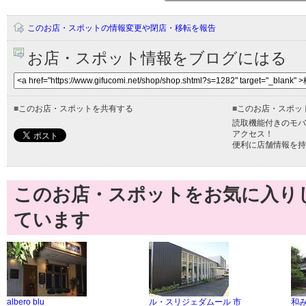
このお店・スポットの情報変更や閉店・移転を報告
お店・スポット情報をブログにはる
■
このお店・スポットを共有する
■
このお店・スポッ
読取機能付きのモバ
アクセス！
便利に店舗情報を持
このお店・スポットをお気に入り
ています
albero blu
ル・スリジェダムール 市
和み