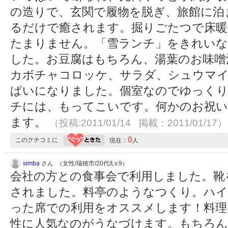
の造りで、玄関で履物を脱ぎ、旅館に泊
るだけで癒されます。掘りごたつで床暖
たまりません。「雪ランチ」をきれい
した。お豆腐はもちろん、湯葉のお味噌
カボチャコロッケ、サラダ、シュウマイ
ぱいになりました。個室なのでゆっく
チには、もってこいです。何かのお祝い
ます。
（投稿:2011/01/14 掲載：2011/01/17）
0
このクチコミに
現在：
人
simba
さん （女性/瑞穂市/20代/Lv.9）
会社の方との食事会で利用しました。靴
されました。料亭のようなつくり。ハ
った席での利用をオススメします！料理
性に人気なのがうなづけます。もちろ