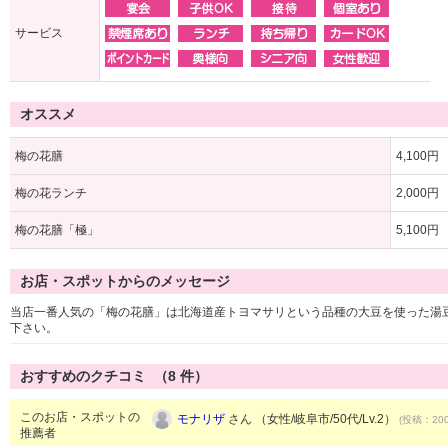
サービス
オススメ
梅の花膳
4,100円
梅の花ランチ
2,000円
梅の花膳「極」
5,100円
お店・スポットからのメッセージ
当店一番人気の「梅の花膳」は北海道産トヨマサリという品種の大豆を使った湯
下さい。
おすすめのクチコミ （
8
件）
このお店・スポットの
モナリザ
さん （女性/岐阜市/50代/Lv.2）
(投稿：200
推薦者