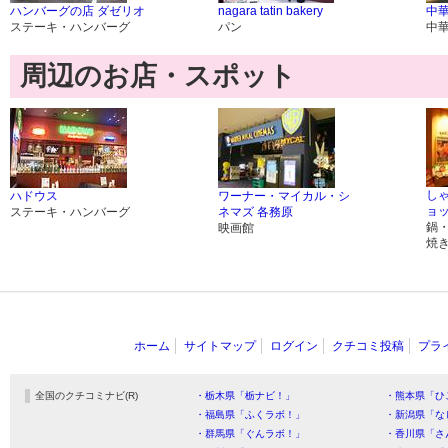
ハンバーグの店 ダゼリオ
nagara tatin bakery
中華
ステーキ・ハンバーグ
パン
中
周辺のお店・スポット
し
ハドウス
ワーナー・マイカル・シ
ョ
ステーキ・ハンバーグ
ネマズ 各務原
鍋
映画館
焼
ホーム
サイトマップ
ログイン
クチコミ投稿
プラ
全国のクチコミナビ(R)
・栃木県「栃ナビ！」
・熊本県「ひ
・福島県「ふくラボ！」
・新潟県「な
・群馬県「ぐんラボ！」
・香川県「さ