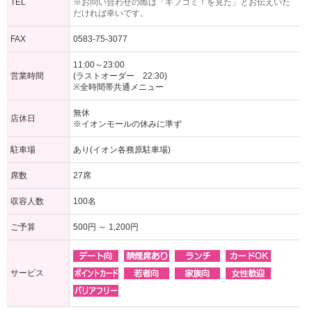
TEL
※お問い合わせの際は「ギフコミ！を見た」とお伝えいた
だければ幸いです。
FAX
0583-75-3077
11:00～23:00
営業時間
(ラストオーダー 22:30)
※全時間帯共通メニュー
無休
店休日
※イオンモールの休みに準ず
駐車場
あり(イオン各務原駐車場)
席数
27席
収容人数
100名
ご予算
500円 ～ 1,200円
サービス