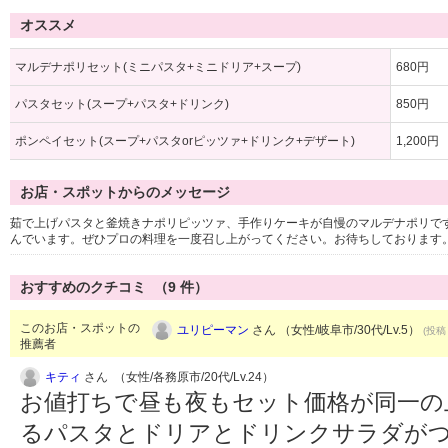
オススメ
マルデナポリセット(ミニパスタ+ミニドリア+スープ)
680円
パスタセット(スープ+パスタ+ドリンク)
850円
ポンペイセット(スープ+パスタorピッツァ+ドリンク+デザート)
1,200円
お店・スポットからのメッセージ
茹で上げパスタと釜焼きナポリピッツァ、手作りケーキが自慢のマルデナポリで
んでいます。ぜひプロの料理を一度召し上がってください。お待ちしております
おすすめのクチコミ （
9
件）
このお店・スポットの
ユリピーマン
さん （女性/岐阜市/30代/Lv.5）
(投稿：
推薦者
キティ
さん （女性/各務原市/20代/Lv.24）
お値打ちで昼も夜もセット価格が同一の
るパスタとドリアとドリンクサラダが