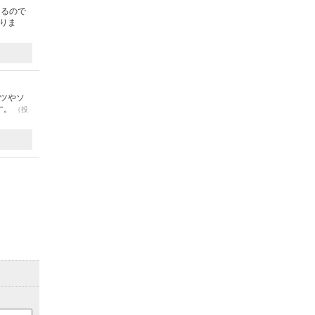
けるので
りま
ツやソ
す。
（投