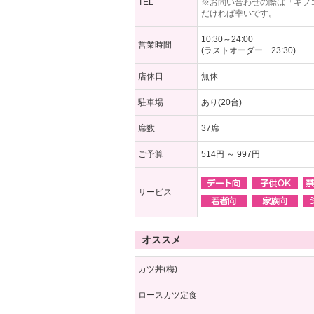
TEL
※お問い合わせの際は「ギフ
だければ幸いです。
10:30～24:00
営業時間
(ラストオーダー 23:30)
店休日
無休
駐車場
あり(20台)
席数
37席
ご予算
514円 ～ 997円
サービス
オススメ
カツ丼(梅)
ロースカツ定食