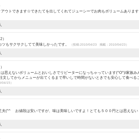
）
イクアウトできます☆できたてを出してくれてジューシーでお肉もボリュームありま
人
12）
カツもサクサクしてて美味しかったです。
（投稿:2010/04/23 掲載：2010/04/23）
人
7）
円とは思えないボリュームとおいしさでリピーターになっちゃっています(^O^)/家族み
し注文してからメニューが出てくるまで早いしで時間がないときでも安心して食べる
/04/15）
人
夫(^^ゞ お値段は安いですが、味は美味しいですよ！とても５００円とは思えな
人
）