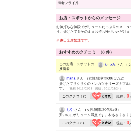
海老フライ丼
お店・スポットからのメッセージ
お値打ちな値段でボリュームたっぷりのメニュ
り、揚げたてをそのままお持ち帰りいただけま
※終日全席禁煙です。
おすすめのクチコミ （
8
件）
このお店・スポットの
いつみ
さん （女性
推薦者
mana
さん （女性/岐阜市/30代/Lv.2）
揚げたてサクサクのトンカツをリーズナブル
す。
（投稿:2011/02/23 掲載：2011/02/24）
0
このクチコミに
現在：
ちや
さん （女性/関市/20代/Lv.8）
安いのにボリューム満点です。衣もさくさくして
0
このクチコミに
現在：