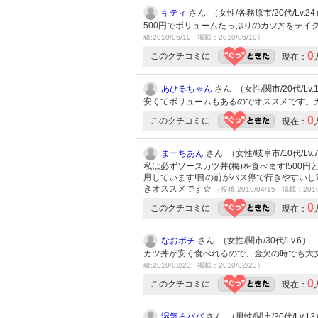
キティ
さん （女性/各務原市/20代/Lv.24
500円でボリュームたっぷりのカツ丼をテ
稿:2010/06/10 掲載：2010/06/10）
0
このクチコミに
現在：
あひるちゃん
さん （女性/関市/20代/Lv.
安くてボリュームもあるのでオススメです。
0
このクチコミに
現在：
まーちあん
さん （女性/岐阜市/10代/Lv.
私は必ずソースカツ丼(梅)を食べます!500
用しています!目の前がバス停で行きやすい
きオススメです☆
（投稿:2010/04/15 掲載：2010
0
このクチコミに
現在：
なおポチ
さん （女性/関市/30代/Lv.6）
カツ丼が安く食べれるので、金欠の時でも大丈
稿:2010/02/23 掲載：2010/02/23）
0
このクチコミに
現在：
湿気るパパ
さん （男性/関市/30代/Lv.13