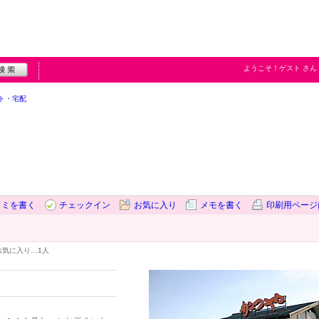
ようこそ！
ゲスト
さん
ト・宅配
コミを書く
チェックイン
お気に入り
メモを書く
印刷用ページ
お気に入り…
1人