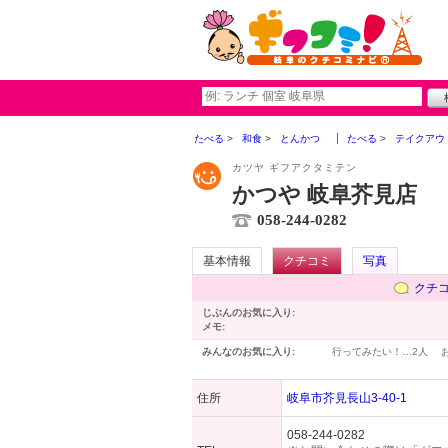
たべる
和食
とんかつ
たべる
テイクアウ
カツヤ ギフアクタミテン
かつや 岐阜芥見店
058-244-0282
基本情報
クチコミ
写真
クチ
じぶんのお気に入り:
メモ:
みんなのお気に入り:
行ってみたい！…
2人
住所
岐阜市芥見長山3-40-1
058-244-0282