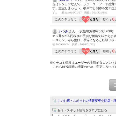
昔はトンカツなんて、ファーストフード感覚で
す。重宝しまっせ〜。岐阜市と関市を繋ぐ国
す。
（投稿:2010/01/17 掲載：2010/01/18）
0
このクチコミに
現在：
いつみ
さん （女性/岐阜市/20代/Lv.30）
カツ丼が500円程度の手頃な価格で味わえ
ースカツ、から揚げ、季節になると牡蠣フラ
稿:2009/10/14 掲載：2010/01/12）
0
このクチコミに
現在：
※クチコミ情報はユーザーの主観的なコメント
これらは投稿時の情報のため、変更になって
このお店・スポットの情報変更や閉店・
お店・スポット情報をブログにはる