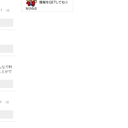
す！
（投
んなで利
ことがで
い！
（投