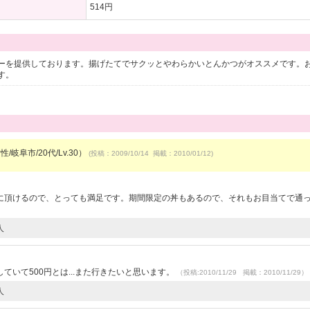
514円
ーを提供しております。揚げたてでサクッとやわらかいとんかつがオススメです。
す。
/岐阜市/20代/Lv.30）
(投稿：2009/10/14 掲載：2010/01/12)
に頂けるので、とっても満足です。期間限定の丼もあるので、それもお目当てで通
人
いて500円とは...また行きたいと思います。
（投稿:2010/11/29 掲載：2010/11/29）
人