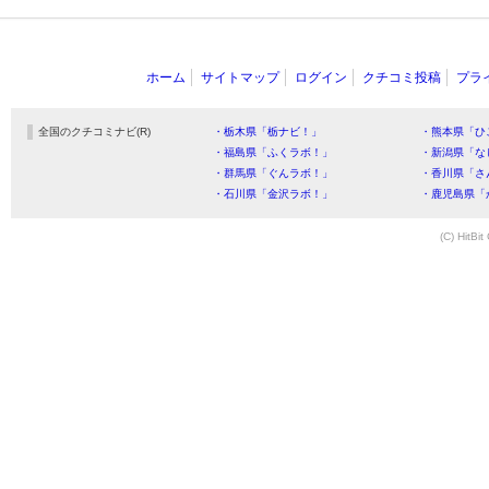
ホーム
サイトマップ
ログイン
クチコミ投稿
プラ
全国のクチコミナビ(R)
・栃木県「栃ナビ！」
・熊本県「ひ
・福島県「ふくラボ！」
・新潟県「な
・群馬県「ぐんラボ！」
・香川県「さ
・石川県「金沢ラボ！」
・鹿児島県「
(C) HitBit