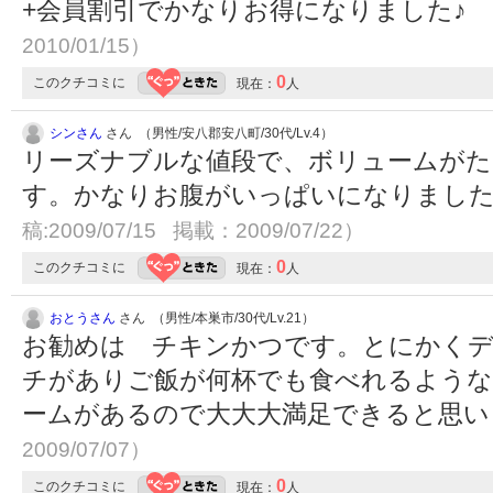
+会員割引でかなりお得になりました
2010/01/15）
0
このクチコミに
現在：
人
シンさん
さん （男性/安八郡安八町/30代/Lv.4）
リーズナブルな値段で、ボリュームがた
す。かなりお腹がいっぱいになりまし
稿:2009/07/15 掲載：2009/07/22）
0
このクチコミに
現在：
人
おとうさん
さん （男性/本巣市/30代/Lv.21）
お勧めは チキンかつです。とにかくデ
チがありご飯が何杯でも食べれるよう
ームがあるので大大大満足できると思
2009/07/07）
0
このクチコミに
現在：
人