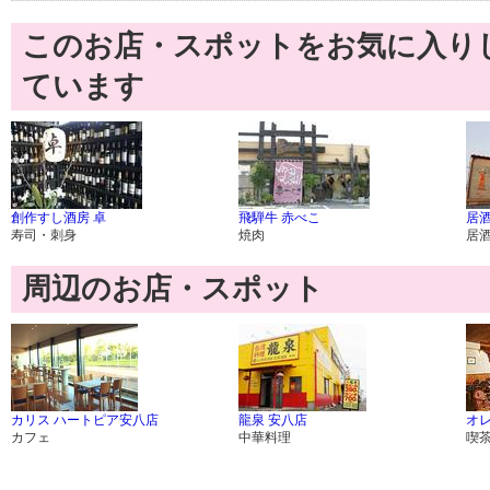
このお店・スポットをお気に入り
ています
創作すし酒房 卓
飛騨牛 赤べこ
居酒
寿司・刺身
焼肉
居
周辺のお店・スポット
カリス ハートピア安八店
龍泉 安八店
オ
カフェ
中華料理
喫