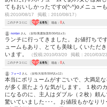
てもおいしかったですo(^-^)oメニュ
稿:2010/08/17 掲載：2010/08/17）
0
このクチコミに
現在：
人
nontan
さん （女性/美濃加茂市/30代/Lv.3）
ランチに行ってきました。 お値打ちで
ュームもあり、とても美味しくいただき
います。
（投稿:2010/03/20 掲載：2010/03/2
0
このクチコミに
現在：
人
フォー2
さん （女性/大垣市/30代/Lv.12）
本当にボリュームがすごいで、大満足な
が多く居たような気がします。 １枚の
になるのに、主人はダブル（２枚）頼ん
驚いていました･･･。 お値段もかなり