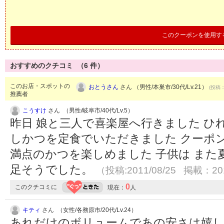
このクーポンを使用す
おすすめのクチコミ （
6
件）
このお店・スポットの
おとうさん
さん （男性/本巣市/30代/Lv.21）
(投稿：
推薦者
こうすけ
さん （男性/岐阜市/40代/Lv.5）
昨日 娘と三人で喜楽屋へ行きました ひ
しかつを定食でいただきました クーポン
満点のかつを楽しめました 子供は また
足そうでした。
（投稿:2011/08/25 掲載：201
0
このクチコミに
現在：
人
キティ
さん （女性/各務原市/20代/Lv.24）
あれだけのボリュームであの安さは嬉しいで