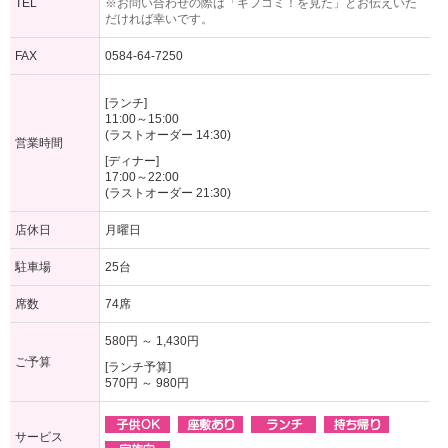
TEL
※お問い合わせの際は「ギフコミ！を見た」とお伝えいた
だければ幸いです。
FAX
0584-64-7250
[ランチ]
11:00～15:00
(ラストオーダー 14:30)
営業時間
[ディナー]
17:00～22:00
(ラストオーダー 21:30)
店休日
月曜日
駐車場
25台
席数
74席
580円 ～ 1,430円
ご予算
[ランチ予算]
570円 ～ 980円
サービス