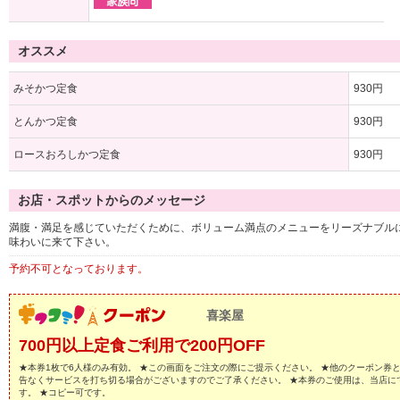
オススメ
みそかつ定食
930円
とんかつ定食
930円
ロースおろしかつ定食
930円
お店・スポットからのメッセージ
満腹・満足を感じていただくために、ボリューム満点のメニューをリーズナブル
味わいに来て下さい。
予約不可となっております。
喜楽屋
700円以上定食ご利用で200円OFF
★本券1枚で6人様のみ有効。 ★この画面をご注文の際にご提示ください。 ★他のクーポン券
告なくサービスを打ち切る場合がございますのでご了承ください。 ★本券のご使用は、当店に
す。 ★コピー可です。