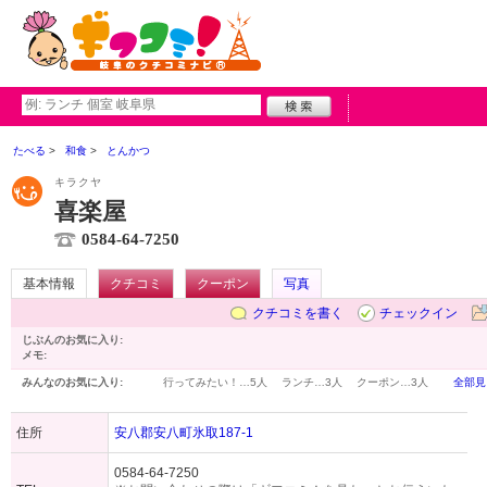
たべる
和食
とんかつ
キラクヤ
喜楽屋
0584-64-7250
基本情報
クチコミ
クーポン
写真
クチコミを書く
チェックイン
じぶんのお気に入り:
メモ:
みんなのお気に入り:
行ってみたい！…
5人
ランチ…
3人
クーポン…
3人
全部見
住所
安八郡安八町氷取187-1
0584-64-7250