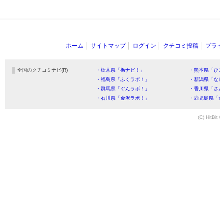
ホーム
サイトマップ
ログイン
クチコミ投稿
プラ
全国のクチコミナビ(R)
・栃木県「栃ナビ！」
・熊本県「ひ
・福島県「ふくラボ！」
・新潟県「な
・群馬県「ぐんラボ！」
・香川県「さ
・石川県「金沢ラボ！」
・鹿児島県「
(C) HitBit