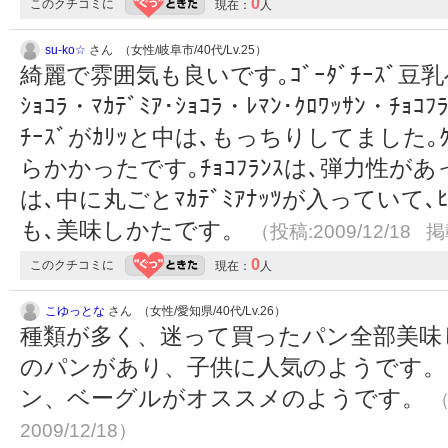
0
このクチコミに
現在：
人
su-ko☆
さん （女性/岐阜市/40代/Lv.25）
綺麗で雰囲気も良いです｡ｺﾞｰﾀﾞﾁｰｽﾞ豆乳
ｼｮｺﾗ・ﾏｶﾃﾞﾐｱ･ｼｮｺﾗ・ﾚﾏﾝ･ｸﾛﾜｯｻﾝ・
ﾁｰｽﾞがｶﾘｯと中は､もっちりしてました｡ｸ
らかかったです｡ﾁｮｺﾌﾗﾝｽは､弾力性があってﾓ
は､中に丸ごとﾏｶﾃﾞﾐｱﾅｯﾂが入っていて
も､美味しかたです。
（投稿:2009/12/18 掲
0
このクチコミに
現在：
人
こゆっとな
さん （女性/愛知県/40代/Lv.26）
種類が多く、迷って買ったパン全部美味
のパンがあり、子供に人気のようです。
ン、ベーグルがオススメのようです。
（
2009/12/18）