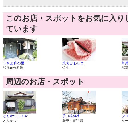
このお店・スポットをお気に入り
ています
うきよ 卯の里
焼肉 かわしま
和菓
和風創作料理
焼肉
和
周辺のお店・スポット
とんかつ ふくや
手力雄神社
ク
とんかつ
歴史・資料館
ケ