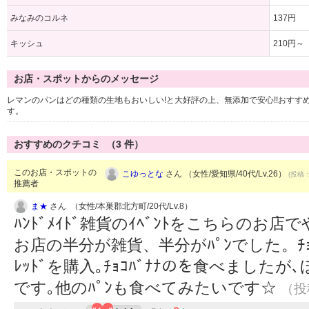
みなみのコルネ
137円
キッシュ
210円～
お店・スポットからのメッセージ
レマンのパンはどの種類の生地もおいしい!と大好評の上、無添加で安心!!おす
す。
おすすめのクチコミ （
3
件）
このお店・スポットの
こゆっとな
さん （女性/愛知県/40代/Lv.26）
(投稿：
推薦者
ま★
さん （女性/本巣郡北方町/20代/Lv.8）
ﾊﾝﾄﾞﾒｲﾄﾞ雑貨のｲﾍﾞﾝﾄをこちらの
お店の半分が雑貨、半分がﾊﾟﾝでした。ﾁｮｺｸﾘｰ
ﾚｯﾄﾞを購入｡ﾁｮｺﾊﾞﾅﾅのを食べまし
です｡他のﾊﾟﾝも食べてみたいです☆
（投稿