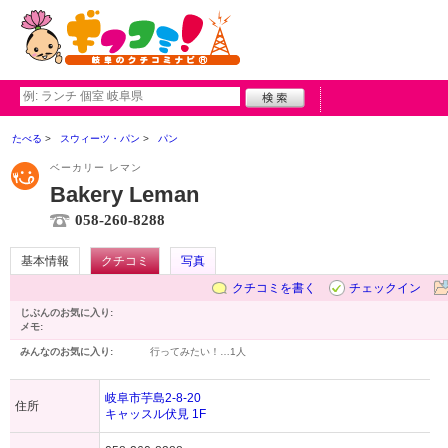
たべる
スウィーツ・パン
パン
ベーカリー レマン
Bakery Leman
058-260-8288
基本情報
クチコミ
写真
クチコミを書く
チェックイン
じぶんのお気に入り:
メモ:
みんなのお気に入り:
行ってみたい！…
1人
岐阜市芋島2-8-20
住所
キャッスル伏見 1F