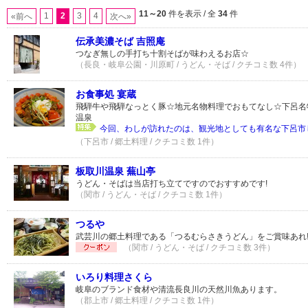
11～20
件を表示 / 全
34
件
1
2
3
4
«前へ
次へ»
伝承美濃そば 吉照庵
つなぎ無しの手打ち十割そばが味わえるお店☆
（長良・岐阜公園・川原町 / うどん・そば / クチコミ数 4件）
お食事処 宴蔵
飛騨牛や飛騨なっとく豚☆地元名物料理でおもてなし☆下呂名
温泉
今回、わしが訪れたのは、観光地としても有名な下呂市じ
（下呂市 / 郷土料理 / クチコミ数 1件）
板取川温泉 蕪山亭
うどん・そばは当店打ち立てですのでおすすめです!
（関市 / うどん・そば / クチコミ数 1件）
つるや
武芸川の郷土料理である「つるむらさきうどん」をご賞味あれ
（関市 / うどん・そば / クチコミ数 3件）
いろり料理さくら
岐阜のブランド食材や清流長良川の天然川魚あります。
（郡上市 / 郷土料理 / クチコミ数 1件）