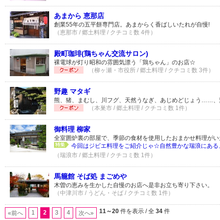
あまから 恵那店
創業55年の五平餅専門店。あまからく香ばしいたれが自慢!
（恵那市 / 郷土料理 / クチコミ数 4件）
殿町珈琲(鶏ちゃん交流サロン)
裸電球が灯り昭和の雰囲気漂う「鶏ちゃん」のお店☆
（柳ヶ瀬・市役所 / 郷土料理 / クチコミ数 3件）
野趣 マタギ
熊、猪、まむし、川フグ、天然うなぎ、あじめどじょう……、
（本巣市 / 郷土料理 / クチコミ数 1件）
御料理 柳家
全室囲炉裏の部屋で、季節の食材を使用したおまかせ料理がい
今回はジビエ料理をご紹介じゃ☆自然豊かな瑞浪にある、
（瑞浪市 / 郷土料理 / クチコミ数 1件）
馬籠館 そば処 まごめや
木曽の恵みを生かした自慢のお店へ是非お立ち寄り下さい。
（中津川市 / うどん・そば / クチコミ数 1件）
11～20
件を表示 / 全
34
件
1
2
3
4
«前へ
次へ»