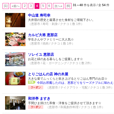
31～40
件を表示 / 全
54
件
[1]
2
3
4
5
6
[6]
«前へ
次へ»
中山道 寿司幸
大井宿の歴史と厳選させた食材をご堪能下さい。
（恵那市 / 寿司・刺身 / クチコミ数 1件）
カルビ大将 恵那店
学生さんやファミリーに大人気☆
（恵那市 / 焼肉 / クチコミ数 1件）
ソレイユ 恵那店
お花と緑のある暮らしをご提案します☆
（恵那市 / 花・ガーデニング / クチコミ数 2件）
とりごはんの店 神の木屋
大きな釜でふっくらと炊き上げるとりごはん専門のお店☆
今回お邪魔したのは、恵那どりをリーズナブルに味わえる
（恵那市 / テイクアウト・宅配 / クチコミ数 3件）
和洋亭 ますき
手間ひま掛けた和食・洋食をご提供させて頂きます☆
（恵那市 / 和風創作料理 / クチコミ数 1件）