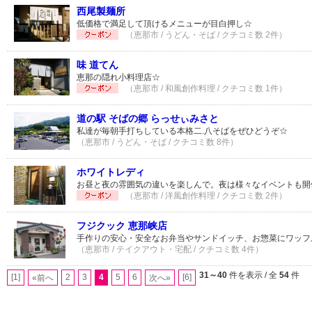
西尾製麺所
低価格で満足して頂けるメニューが目白押し☆
（恵那市 / うどん・そば / クチコミ数 2件）
味 道てん
恵那の隠れ小料理店☆
（恵那市 / 和風創作料理 / クチコミ数 1件）
道の駅 そばの郷 らっせぃみさと
私達が毎朝手打ちしている本格二.八そばをぜひどうぞ☆
（恵那市 / うどん・そば / クチコミ数 8件）
ホワイトレディ
お昼と夜の雰囲気の違いを楽しんで。夜は様々なイベントも開
（恵那市 / 洋風創作料理 / クチコミ数 2件）
フジクック 恵那峡店
手作りの安心・安全なお弁当やサンドイッチ、お惣菜にワッフ
（恵那市 / テイクアウト・宅配 / クチコミ数 4件）
31～40
件を表示 / 全
54
件
[1]
2
3
4
5
6
[6]
«前へ
次へ»