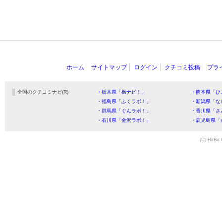
ホーム
サイトマップ
ログイン
クチコミ投稿
プラ
全国のクチコミナビ(R)
・栃木県「栃ナビ！」
・熊本県「ひ
・福島県「ふくラボ！」
・新潟県「な
・群馬県「ぐんラボ！」
・香川県「さ
・石川県「金沢ラボ！」
・鹿児島県「
(C) HitBit