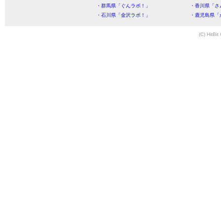
・群馬県「ぐんラボ！」
・香川県「さ
・石川県「金沢ラボ！」
・鹿児島県「
(C) HitBit