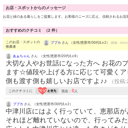
お店・スポットからのメッセージ
お花と緑のある暮らしをご提案します。お客様のニーズに応え、信頼されるお花
おすすめのクチコミ （
2
件）
このお店・スポットの
ブブカ
さん （女性/恵那市/30代/Lv.2）
(投稿：2011/
推薦者
あぁちゃん
さん （女性/恵那市/20代/Lv.9）
大切な人やお世話になった方へ お花の
ます☆値段や上げる方に応じて可愛くア
側も渡す側も嬉しいお店ですよ♪♪
（投稿:2
0
このクチコミに
現在：
人
ブブカ
さん （女性/恵那市/30代/Lv.2）
中津川店にはよく行っていて、恵那店が
それほど離れていないので、行ってみ