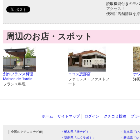
読取機能付きのモバ
アクセス！
便利に店舗情報を持
周辺のお店・スポット
創作フランス料理
ココス恵那店
ホ
Maison de Jardin
ファミレス・ファストフ
洋
フランス料理
ード
ホーム
サイトマップ
ログイン
クチコミ投稿
プラ
全国のクチコミナビ(R)
・栃木県「栃ナビ！」
・熊本県「ひ
・福島県「ふくラボ！」
・新潟県「な