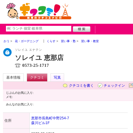
かう
花・ガーデニング
くらす
習い事・塾
習い事・教室
ソレイユ エナテン
ソレイユ 恵那店
0573-25-1717
基本情報
クチコミ
写真
クチコミを書く
チェックイン
じぶんのお気に入り:
メモ:
みんなのお気に入り:
恵那市長島町中野254-7
住所
森川ビル1F