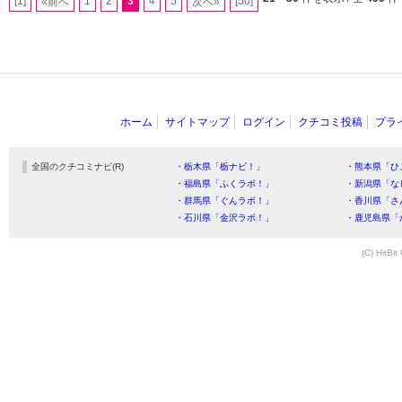
[1]
1
2
3
4
5
[50]
«前へ
次へ»
ホーム
サイトマップ
ログイン
クチコミ投稿
プラ
全国のクチコミナビ(R)
・栃木県「栃ナビ！」
・熊本県「ひ
・福島県「ふくラボ！」
・新潟県「な
・群馬県「ぐんラボ！」
・香川県「さ
・石川県「金沢ラボ！」
・鹿児島県「
(C) HitBit