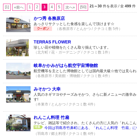
21～30
件を表示 / 全
499
件
[1]
1
2
3
4
5
[50]
«前へ
次へ»
かつ秀 各務原店
あっさりサクッとした食感を楽しんで頂けます☆
（各務原市 / とんかつ / クチコミ数 5件）
TERRAS FLOWER
珍しい花や植物をたくさん取り揃えています。
（北方町 / 花・ガーデニング / クチコミ数 1件）
岐阜かかみがはら航空宇宙博物館
航空機等を主とした博物館としては国内最大級☆他では見られな
（各務原市 / 美術館・博物館 / クチコミ数 4件）
みそかつ 大幸
人気のネギマヨやチーズみそかつ、さらに新メニューの激辛み
す!
（本巣市 / とんかつ / クチコミ数 4件）
れんこん料理 竹扇
テレビ、雑誌等で紹介され、たくさんの方に人気の「れんこん
今回は羽島市竹鼻町にある、「れんこん料理 竹扇」にや
（羽島市 / 郷土料理 / クチコミ数 4件）