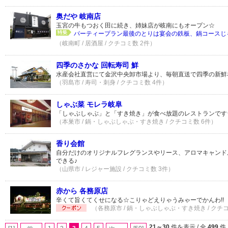
奥だや 岐南店
玉宮の牛もつおく田に続き、姉妹店が岐南にもオープン☆
パーティープラン最後のとりは宴会の鉄板、鍋コースじゃ
（岐南町 / 居酒屋 / クチコミ数 2件）
四季のさかな 回転寿司 鮮
水産会社直営にて金沢中央卸市場より、毎朝直送で四季の新鮮
（羽島市 / 寿司・刺身 / クチコミ数 4件）
しゃぶ菜 モレラ岐阜
「しゃぶしゃぶ」と「すき焼き」が食べ放題のレストランです
（本巣市 / 鍋・しゃぶしゃぶ・すき焼き / クチコミ数 6件）
香り会館
自分だけのオリジナルフレグランスやリース、アロマキャンド
できる♪
（山県市 / レジャー施設 / クチコミ数 3件）
赤から 各務原店
辛くて旨くてくせになる☆こりゃどえりゃうみゃーでかんわ!!
（各務原市 / 鍋・しゃぶしゃぶ・すき焼き / クチ
21～30
件を表示 / 全
499
件