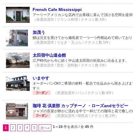
French Cafe Mississippi
アーリーアメリカンな店内でお客様に喜んで頂ける空間を提供
（美濃加茂市 / フランス料理 / クチコミ数 4件）
加茂う
鰻は注文を受けてから備長炭で一つ一つ丹精込めて焼いており
（美濃加茂市 / うなぎ・天ぷら / クチコミ数 5件）
太田宿中山道会館
江戸時代から今に続く中山道太田宿の街並みに出会えます。
（美濃加茂市 / 歴史・資料館 / クチコミ数 5件）
いまやす
オーダーパンOK!!ご希望の材料・配合で仕込みから焼き上げ
す☆
（美濃加茂市 / パン / クチコミ数 9件）
珈琲 花 倶楽部 カップチーノ ・ローズandセラピー
ジャズの音楽が静かに流れる中で一杯だての珈琲と花で癒しの
（美濃加茂市 / 喫茶店 / クチコミ数 2件）
1～10
件を表示 / 全
45
件
1
2
3
4
5
次へ»