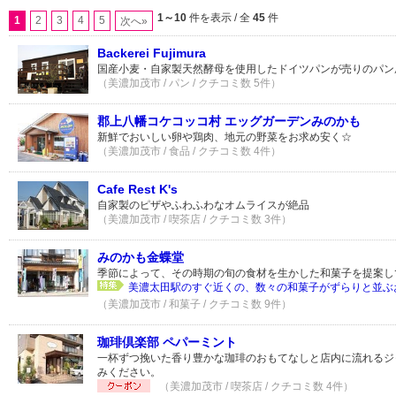
1～10
件を表示 / 全
45
件
1
2
3
4
5
次へ»
Backerei Fujimura
国産小麦・自家製天然酵母を使用したドイツパンが売りのパン
（美濃加茂市 / パン / クチコミ数 5件）
郡上八幡コケコッコ村 エッグガーデンみのかも
新鮮でおいしい卵や鶏肉、地元の野菜をお求め安く☆
（美濃加茂市 / 食品 / クチコミ数 4件）
Cafe Rest K's
自家製のピザやふわふわなオムライスが絶品
（美濃加茂市 / 喫茶店 / クチコミ数 3件）
みのかも金蝶堂
季節によって、その時期の旬の食材を生かした和菓子を提案し
美濃太田駅のすぐ近くの、数々の和菓子がずらりと並ぶお
（美濃加茂市 / 和菓子 / クチコミ数 9件）
珈琲倶楽部 ペパーミント
一杯ずつ挽いた香り豊かな珈琲のおもてなしと店内に流れるジ
みください。
（美濃加茂市 / 喫茶店 / クチコミ数 4件）