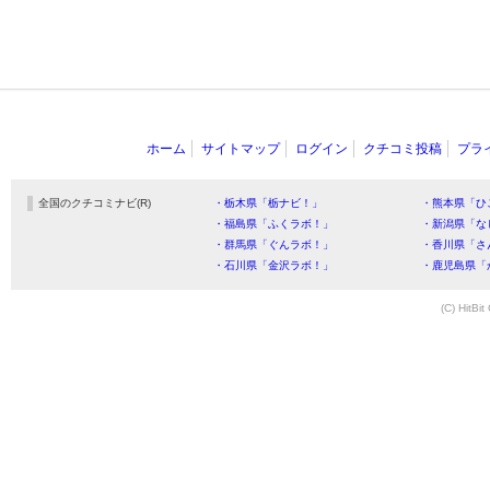
ホーム
サイトマップ
ログイン
クチコミ投稿
プラ
全国のクチコミナビ(R)
・栃木県「栃ナビ！」
・熊本県「ひ
・福島県「ふくラボ！」
・新潟県「な
・群馬県「ぐんラボ！」
・香川県「さ
・石川県「金沢ラボ！」
・鹿児島県「
(C) HitBit